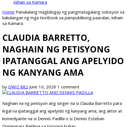
inihain sa Kamara
Home
Panukalang magbibigay ng pangmatagalang solusyon sa
kakulangan ng mga textbook sa pampublikong paaralan, inihain
sa Kamara
CLAUDIA BARRETTO,
NAGHAIN NG PETISYONG
IPATANGGAL ANG APELYIDO
NG KANYANG AMA
by
DWIZ 882
June 10, 2026
1 comment
Naghain na ng petisyon ang singer na si Claudia Barretto para
legal na ipatanggal ang apelyido ng kanyang ama, ang aktor at
komedyante na si Dennis Padilla o si Dennis Esteban
Dominguez Baldivia sa totoong buhay.