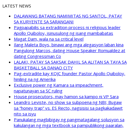
LATEST NEWS
DALAWANG BATANG NAMIMITAS NG SANTOL, PATAY
SA KURYENTE SA SARANGANI
Pagpapabilis sa extradition process ni religious leader
Apollo Quiboloy, isinusulong ng isang mambabatas
Magat Dam, wala na sa critical level
Ilang Maleta Boys, binawi ang mga alegasyon laban kina
Pangulong Marcos, dating House Speaker Romualdez at
dating Congressman Co
LALAKI, PATAY SA SAKSAK DAHIL SA ALITAN SA TAYA SA
BASKETBALL SA DANAO CITY
Pag-extradite kay KOJC founder Pastor Apollo Quiboloy,
hiniling na ng Amerika
Exclusive power ng Kamara sa impeachment,
napatunayan sa SC ruling
House prosecutors, may hamon sa kampo ni VP Sara
Leandro Leviste, no show sa subpoena ng NBI; Bugaw
sa “honey trap” vs. ES Recto, nagsisisi sa pagkakadawit
nito sa isyu
Panukalang magbibigay ng pangmatagalang solusyon sa
kakulangan ng mga textbook sa pampublikong paaralan,