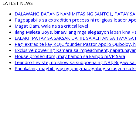
LATEST NEWS
DALAWANG BATANG NAMIMITAS NG SANTOL, PATAY SA
Pagpapabilis sa extradition process ni religious leader A
Magat Dam, wala na sa critical level
Ilang Maleta Boys, binawi ang mga alegasyon laban kina
LALAKI, PATAY SA SAKSAK DAHIL SA ALITAN SA TAYA S
Pag-extradite kay KOJC founder Pastor Apollo Quiboloy, hi
Exclusive power ng Kamara sa impeachment, napatunayan 
House prosecutors, may hamon sa kampo ni VP Sara
Leandro Leviste, no show sa subpoena ng NBI; Bugaw sa “h
Panukalang magbibigay ng pangmatagalang solusyon sa ka