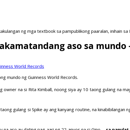
akulangan ng mga textbook sa pampublikong paaralan, inihain sa
nakamatandang aso sa mundo –
uong mundo ng Guinness World Records.
g owner na si Rita Kimball, noong siya ay 10 taong gulang na m
3 taong gulang si Spike ay ang kanyang routine, na kinabibilangan 
na aso ay dating pag-aari ng 22-anyos na si Gino. –
sa panulat