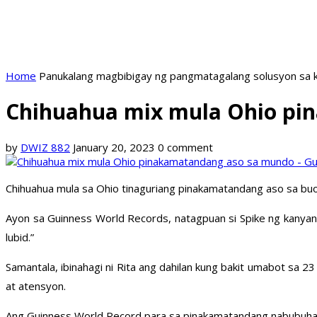
Home
Panukalang magbibigay ng pangmatagalang solusyon sa k
Chihuahua mix mula Ohio pi
by
DWIZ 882
January 20, 2023
0 comment
Chihuahua mula sa Ohio tinaguriang pinakamatandang aso sa b
Ayon sa Guinness World Records, natagpuan si Spike ng kanyan
lubid.”
Samantala, ibinahagi ni Rita ang dahilan kung bakit umabot sa 2
at atensyon.
Ang Guinness World Record para sa pinakamatandang nabubuhay 