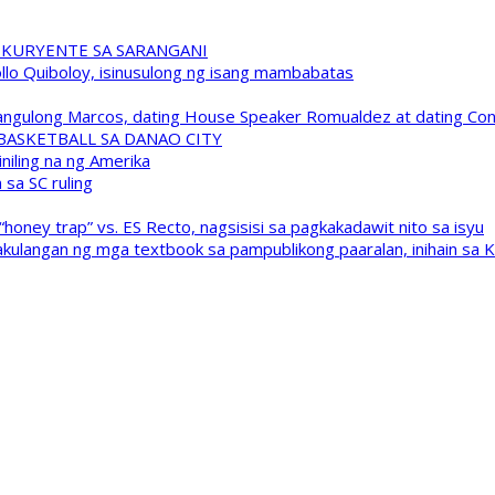
 KURYENTE SA SARANGANI
pollo Quiboloy, isinusulong ng isang mambabatas
 Pangulong Marcos, dating House Speaker Romualdez at dating C
A BASKETBALL SA DANAO CITY
niling na ng Amerika
sa SC ruling
oney trap” vs. ES Recto, nagsisisi sa pagkakadawit nito sa isyu
kulangan ng mga textbook sa pampublikong paaralan, inihain sa 