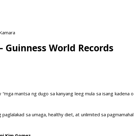
 Kamara
 Guinness World Records
ay “mga mantsa ng dugo sa kanyang leeg mula sa isang kadena o
ng paglalakad sa umaga, healthy diet, at unlimited sa pagmamahal
 ni Kim Gomez