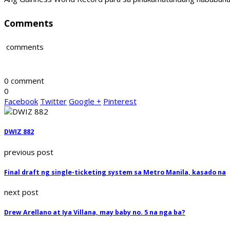
Comments
comments
0 comment
0
Facebook
Twitter
Google +
Pinterest
DWIZ 882
previous post
Final draft ng single-ticketing system sa Metro Manila, kasado na
next post
Drew Arellano at Iya Villana, may baby no. 5 na nga ba?