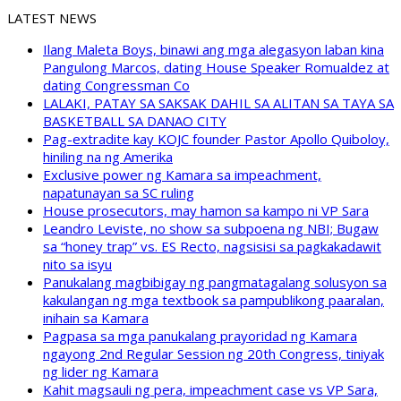
LATEST NEWS
Ilang Maleta Boys, binawi ang mga alegasyon laban kina
Pangulong Marcos, dating House Speaker Romualdez at
dating Congressman Co
LALAKI, PATAY SA SAKSAK DAHIL SA ALITAN SA TAYA SA
BASKETBALL SA DANAO CITY
Pag-extradite kay KOJC founder Pastor Apollo Quiboloy,
hiniling na ng Amerika
Exclusive power ng Kamara sa impeachment,
napatunayan sa SC ruling
House prosecutors, may hamon sa kampo ni VP Sara
Leandro Leviste, no show sa subpoena ng NBI; Bugaw
sa “honey trap” vs. ES Recto, nagsisisi sa pagkakadawit
nito sa isyu
Panukalang magbibigay ng pangmatagalang solusyon sa
kakulangan ng mga textbook sa pampublikong paaralan,
inihain sa Kamara
Pagpasa sa mga panukalang prayoridad ng Kamara
ngayong 2nd Regular Session ng 20th Congress, tiniyak
ng lider ng Kamara
Kahit magsauli ng pera, impeachment case vs VP Sara,