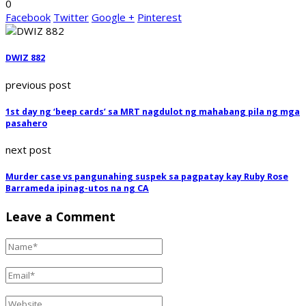
0
Facebook
Twitter
Google +
Pinterest
DWIZ 882
previous post
1st day ng ‘beep cards’ sa MRT nagdulot ng mahabang pila ng mga
pasahero
next post
Murder case vs pangunahing suspek sa pagpatay kay Ruby Rose
Barrameda ipinag-utos na ng CA
Leave a Comment