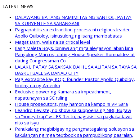
LATEST NEWS
DALAWANG BATANG NAMIMITAS NG SANTOL, PATAY
SA KURYENTE SA SARANGANI
Pagpapabilis sa extradition process ni religious leader
Apollo Quiboloy, isinusulong ng isang mambabatas
Magat Dam, wala na sa critical level
Ilang Maleta Boys, binawi ang mga alegasyon laban kina
Pangulong Marcos, dating House Speaker Romualdez at
dating Congressman Co
LALAKI, PATAY SA SAKSAK DAHIL SA ALITAN SA TAYA SA
BASKETBALL SA DANAO CITY
Pag-extradite kay KOJC founder Pastor Apollo Quiboloy,
hiniling na ng Amerika
Exclusive power ng Kamara sa impeachment,
napatunayan sa SC ruling
House prosecutors, may hamon sa kampo ni VP Sara
Leandro Leviste, no show sa subpoena ng NBI; Bugaw
sa “honey trap” vs. ES Recto, nagsisisi sa pagkakadawit
nito sa isyu
Panukalang magbibigay ng pangmatagalang solusyon sa
kakulangan ng mga textbook sa pampublikong paaralan,