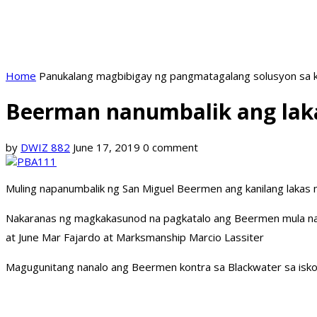
Home
Panukalang magbibigay ng pangmatagalang solusyon sa k
Beerman nanumbalik ang lak
by
DWIZ 882
June 17, 2019
0 comment
Muling napanumbalik ng San Miguel Beermen ang kanilang laka
Nakaranas ng magkakasunod na pagkatalo ang Beermen mula nan
at June Mar Fajardo at Marksmanship Marcio Lassiter
Magugunitang nanalo ang Beermen kontra sa Blackwater sa isk