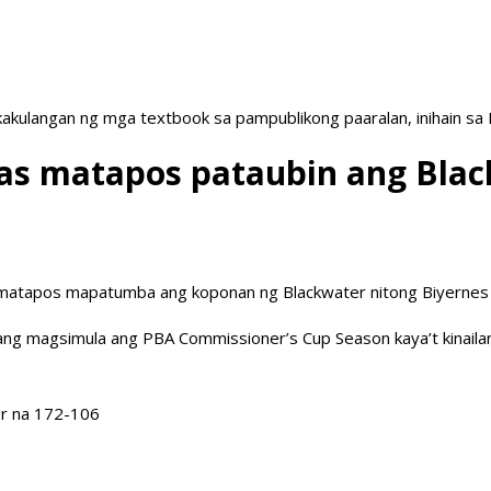
akulangan ng mga textbook sa pampublikong paaralan, inihain sa
as matapos pataubin ang Bla
s matapos mapatumba ang koponan ng Blackwater nitong Biyernes
g magsimula ang PBA Commissioner’s Cup Season kaya’t kinailan
or na 172-106