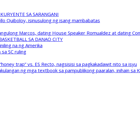
 KURYENTE SA SARANGANI
pollo Quiboloy, isinusulong ng isang mambabatas
 Pangulong Marcos, dating House Speaker Romualdez at dating C
A BASKETBALL SA DANAO CITY
niling na ng Amerika
sa SC ruling
oney trap” vs. ES Recto, nagsisisi sa pagkakadawit nito sa isyu
kulangan ng mga textbook sa pampublikong paaralan, inihain sa 