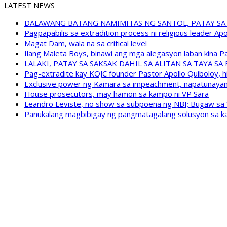
LATEST NEWS
DALAWANG BATANG NAMIMITAS NG SANTOL, PATAY SA
Pagpapabilis sa extradition process ni religious leader A
Magat Dam, wala na sa critical level
Ilang Maleta Boys, binawi ang mga alegasyon laban kina
LALAKI, PATAY SA SAKSAK DAHIL SA ALITAN SA TAYA S
Pag-extradite kay KOJC founder Pastor Apollo Quiboloy, hi
Exclusive power ng Kamara sa impeachment, napatunayan 
House prosecutors, may hamon sa kampo ni VP Sara
Leandro Leviste, no show sa subpoena ng NBI; Bugaw sa “h
Panukalang magbibigay ng pangmatagalang solusyon sa ka