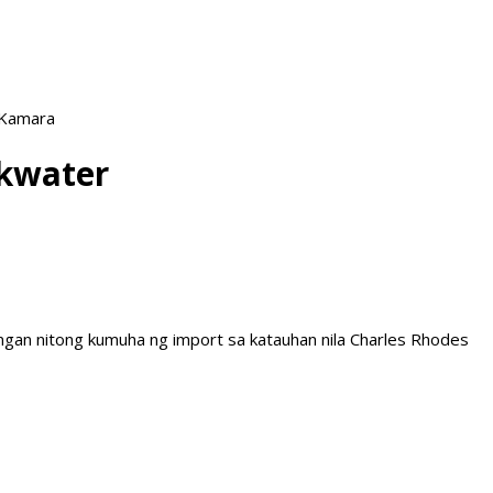
 Kamara
ckwater
gan nitong kumuha ng import sa katauhan nila Charles Rhodes