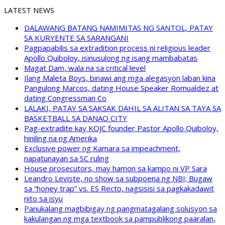
LATEST NEWS
DALAWANG BATANG NAMIMITAS NG SANTOL, PATAY
SA KURYENTE SA SARANGANI
Pagpapabilis sa extradition process ni religious leader
Apollo Quiboloy, isinusulong ng isang mambabatas
Magat Dam, wala na sa critical level
Ilang Maleta Boys, binawi ang mga alegasyon laban kina
Pangulong Marcos, dating House Speaker Romualdez at
dating Congressman Co
LALAKI, PATAY SA SAKSAK DAHIL SA ALITAN SA TAYA SA
BASKETBALL SA DANAO CITY
Pag-extradite kay KOJC founder Pastor Apollo Quiboloy,
hiniling na ng Amerika
Exclusive power ng Kamara sa impeachment,
napatunayan sa SC ruling
House prosecutors, may hamon sa kampo ni VP Sara
Leandro Leviste, no show sa subpoena ng NBI; Bugaw
sa “honey trap” vs. ES Recto, nagsisisi sa pagkakadawit
nito sa isyu
Panukalang magbibigay ng pangmatagalang solusyon sa
kakulangan ng mga textbook sa pampublikong paaralan,