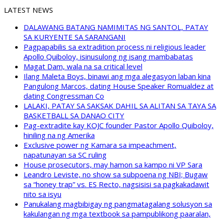
LATEST NEWS
DALAWANG BATANG NAMIMITAS NG SANTOL, PATAY
SA KURYENTE SA SARANGANI
Pagpapabilis sa extradition process ni religious leader
Apollo Quiboloy, isinusulong ng isang mambabatas
Magat Dam, wala na sa critical level
Ilang Maleta Boys, binawi ang mga alegasyon laban kina
Pangulong Marcos, dating House Speaker Romualdez at
dating Congressman Co
LALAKI, PATAY SA SAKSAK DAHIL SA ALITAN SA TAYA SA
BASKETBALL SA DANAO CITY
Pag-extradite kay KOJC founder Pastor Apollo Quiboloy,
hiniling na ng Amerika
Exclusive power ng Kamara sa impeachment,
napatunayan sa SC ruling
House prosecutors, may hamon sa kampo ni VP Sara
Leandro Leviste, no show sa subpoena ng NBI; Bugaw
sa “honey trap” vs. ES Recto, nagsisisi sa pagkakadawit
nito sa isyu
Panukalang magbibigay ng pangmatagalang solusyon sa
kakulangan ng mga textbook sa pampublikong paaralan,