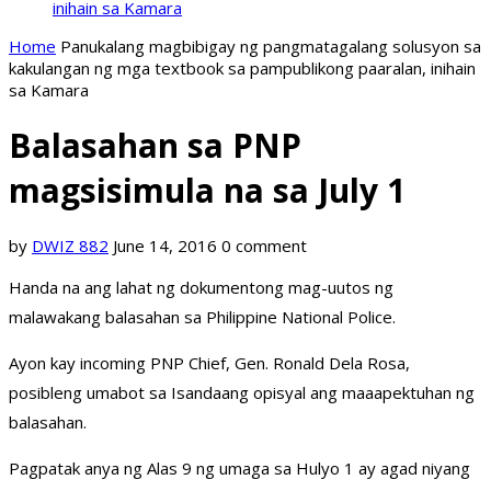
inihain sa Kamara
Home
Panukalang magbibigay ng pangmatagalang solusyon sa
kakulangan ng mga textbook sa pampublikong paaralan, inihain
sa Kamara
Balasahan sa PNP
magsisimula na sa July 1
by
DWIZ 882
June 14, 2016
0 comment
Handa na ang lahat ng dokumentong mag-uutos ng
malawakang balasahan sa Philippine National Police.
Ayon kay incoming PNP Chief, Gen. Ronald Dela Rosa,
posibleng umabot sa Isandaang opisyal ang maaapektuhan ng
balasahan.
Pagpatak anya ng Alas 9 ng umaga sa Hulyo 1 ay agad niyang