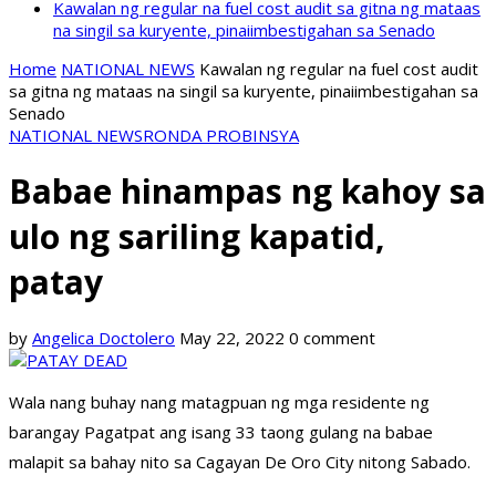
Kawalan ng regular na fuel cost audit sa gitna ng mataas
na singil sa kuryente, pinaiimbestigahan sa Senado
Home
NATIONAL NEWS
Kawalan ng regular na fuel cost audit
sa gitna ng mataas na singil sa kuryente, pinaiimbestigahan sa
Senado
NATIONAL NEWS
RONDA PROBINSYA
Babae hinampas ng kahoy sa
ulo ng sariling kapatid,
patay
by
Angelica Doctolero
May 22, 2022
0 comment
Wala nang buhay nang matagpuan ng mga residente ng
barangay Pagatpat ang isang 33 taong gulang na babae
malapit sa bahay nito sa Cagayan De Oro City nitong Sabado.