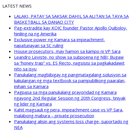
LATEST NEWS
LALAKI, PATAY SA SAKSAK DAHIL SA ALITAN SA TAYA SA
BASKETBALL SA DANAO CITY
Pag-extradite kay KOJC founder Pastor Apollo Quiboloy,
hiniling na ng Amerika
Exclusive power ng Kamara sa impeachment,
napatunayan sa SC ruling
House prosecutors, may hamon sa kampo ni VP Sara
Leandro Leviste, no show sa subpoena ng NBI; Bugaw
sa “honey trap” vs. ES Recto, nagsisisi sa pagkakadawit
nito sa isyu
Panukalang magbibigay ng pangmatagalang solusyon sa
kakulangan ng mga textbook sa pampublikong paaralan,
inihain sa Kamara
Pagpasa sa mga panukalang prayoridad ng Kamara
ngayong 2nd Regular Session ng 20th Congress, tiniyak
ng lider ng Kamara
Kahit magsauli ng pera, impeachment case vs VP Sara,
malabong mabura – private prosecution
Panukalang alisin ang systems loss charge, suportado ng
NEA