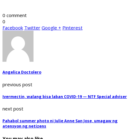
0 comment
0
Facebook
Twitter
Google +
Pinterest
Angelica Doctolero
previous post
Ivermectin, walang bisa laban COVID-19 — NTF Special adviser
next post
Pahabol summer photo ni Julie Anne San Jose, umagaw ng
atensyon ng netizens
You may also like