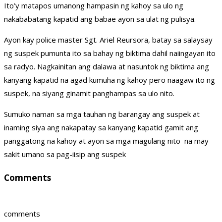
Ito’y matapos umanong hampasin ng kahoy sa ulo ng
nakababatang kapatid ang babae ayon sa ulat ng pulisya.
Ayon kay police master Sgt. Ariel Reursora, batay sa salaysay
ng suspek pumunta ito sa bahay ng biktima dahil naiingayan ito
sa radyo. Nagkainitan ang dalawa at nasuntok ng biktima ang
kanyang kapatid na agad kumuha ng kahoy pero naagaw ito ng
suspek, na siyang ginamit panghampas sa ulo nito.
Sumuko naman sa mga tauhan ng barangay ang suspek at
inaming siya ang nakapatay sa kanyang kapatid gamit ang
panggatong na kahoy at ayon sa mga magulang nito na may
sakit umano sa pag-iisip ang suspek
Comments
comments