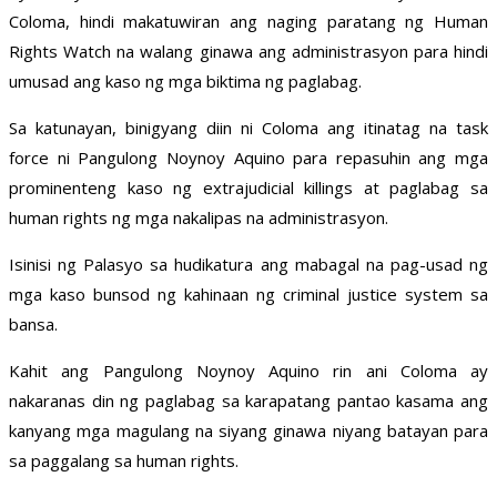
Coloma, hindi makatuwiran ang naging paratang ng Human
Rights Watch na walang ginawa ang administrasyon para hindi
umusad ang kaso ng mga biktima ng paglabag.
Sa katunayan, binigyang diin ni Coloma ang itinatag na task
force ni Pangulong Noynoy Aquino para repasuhin ang mga
prominenteng kaso ng extrajudicial killings at paglabag sa
human rights ng mga nakalipas na administrasyon.
Isinisi ng Palasyo sa hudikatura ang mabagal na pag-usad ng
mga kaso bunsod ng kahinaan ng criminal justice system sa
bansa.
Kahit ang Pangulong Noynoy Aquino rin ani Coloma ay
nakaranas din ng paglabag sa karapatang pantao kasama ang
kanyang mga magulang na siyang ginawa niyang batayan para
sa paggalang sa human rights.