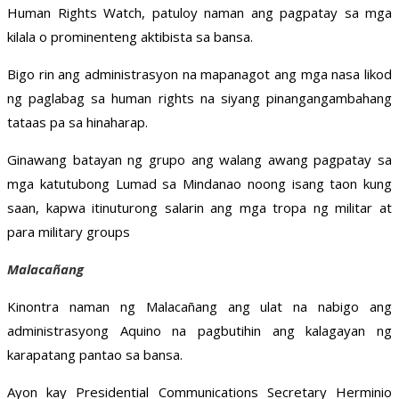
Human Rights Watch, patuloy naman ang pagpatay sa mga
kilala o prominenteng aktibista sa bansa.
Bigo rin ang administrasyon na mapanagot ang mga nasa likod
ng paglabag sa human rights na siyang pinangangambahang
tataas pa sa hinaharap.
Ginawang batayan ng grupo ang walang awang pagpatay sa
mga katutubong Lumad sa Mindanao noong isang taon kung
saan, kapwa itinuturong salarin ang mga tropa ng militar at
para military groups
Malacañang
Kinontra naman ng Malacañang ang ulat na nabigo ang
administrasyong Aquino na pagbutihin ang kalagayan ng
karapatang pantao sa bansa.
Ayon kay Presidential Communications Secretary Herminio