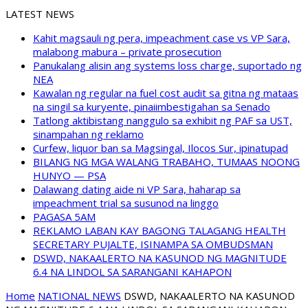
LATEST NEWS
Kahit magsauli ng pera, impeachment case vs VP Sara,
malabong mabura – private prosecution
Panukalang alisin ang systems loss charge, suportado ng
NEA
Kawalan ng regular na fuel cost audit sa gitna ng mataas
na singil sa kuryente, pinaiimbestigahan sa Senado
Tatlong aktibistang nanggulo sa exhibit ng PAF sa UST,
sinampahan ng reklamo
Curfew, liquor ban sa Magsingal, Ilocos Sur, ipinatupad
BILANG NG MGA WALANG TRABAHO, TUMAAS NOONG
HUNYO — PSA
Dalawang dating aide ni VP Sara, haharap sa
impeachment trial sa susunod na linggo
PAGASA 5AM
REKLAMO LABAN KAY BAGONG TALAGANG HEALTH
SECRETARY PUJALTE, ISINAMPA SA OMBUDSMAN
DSWD, NAKAALERTO NA KASUNOD NG MAGNITUDE
6.4 NA LINDOL SA SARANGANI KAHAPON
Home
NATIONAL NEWS
DSWD, NAKAALERTO NA KASUNOD