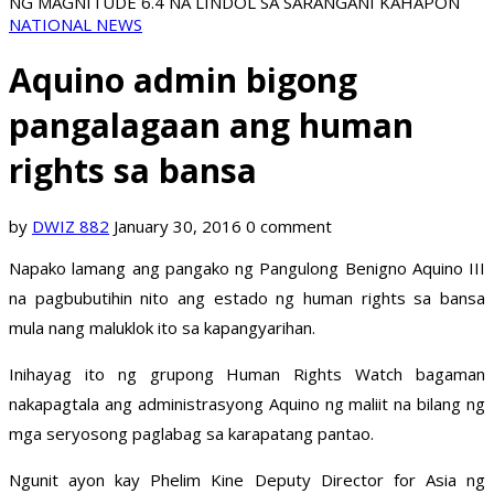
NG MAGNITUDE 6.4 NA LINDOL SA SARANGANI KAHAPON
NATIONAL NEWS
Aquino admin bigong
pangalagaan ang human
rights sa bansa
by
DWIZ 882
January 30, 2016
0 comment
Napako lamang ang pangako ng Pangulong Benigno Aquino III
na pagbubutihin nito ang estado ng human rights sa bansa
mula nang maluklok ito sa kapangyarihan.
Inihayag ito ng grupong Human Rights Watch bagaman
nakapagtala ang administrasyong Aquino ng maliit na bilang ng
mga seryosong paglabag sa karapatang pantao.
Ngunit ayon kay Phelim Kine Deputy Director for Asia ng