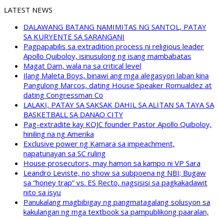
LATEST NEWS
DALAWANG BATANG NAMIMITAS NG SANTOL, PATAY
SA KURYENTE SA SARANGANI
Pagpapabilis sa extradition process ni religious leader
Apollo Quiboloy, isinusulong ng isang mambabatas
Magat Dam, wala na sa critical level
Ilang Maleta Boys, binawi ang mga alegasyon laban kina
Pangulong Marcos, dating House Speaker Romualdez at
dating Congressman Co
LALAKI, PATAY SA SAKSAK DAHIL SA ALITAN SA TAYA SA
BASKETBALL SA DANAO CITY
Pag-extradite kay KOJC founder Pastor Apollo Quiboloy,
hiniling na ng Amerika
Exclusive power ng Kamara sa impeachment,
napatunayan sa SC ruling
House prosecutors, may hamon sa kampo ni VP Sara
Leandro Leviste, no show sa subpoena ng NBI; Bugaw
sa “honey trap” vs. ES Recto, nagsisisi sa pagkakadawit
nito sa isyu
Panukalang magbibigay ng pangmatagalang solusyon sa
kakulangan ng mga textbook sa pampublikong paaralan,