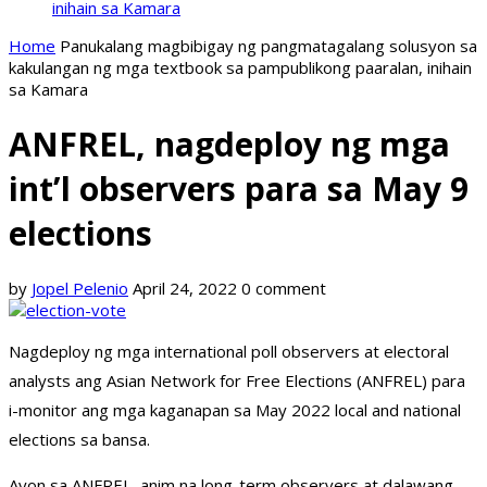
inihain sa Kamara
Home
Panukalang magbibigay ng pangmatagalang solusyon sa
kakulangan ng mga textbook sa pampublikong paaralan, inihain
sa Kamara
ANFREL, nagdeploy ng mga
int’l observers para sa May 9
elections
by
Jopel Pelenio
April 24, 2022
0 comment
Nagdeploy ng mga international poll observers at electoral
analysts ang Asian Network for Free Elections (ANFREL) para
i-monitor ang mga kaganapan sa May 2022 local and national
elections sa bansa.
Ayon sa ANFREL, anim na long-term observers at dalawang