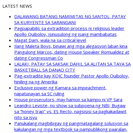
LATEST NEWS
DALAWANG BATANG NAMIMITAS NG SANTOL, PATAY
SA KURYENTE SA SARANGANI
Pagpapabilis sa extradition process ni religious leader
Apollo Quiboloy, isinusulong ng isang mambabatas
Magat Dam, wala na sa critical level
Ilang Maleta Boys, binawi ang mga alegasyon laban kina
Pangulong Marcos, dating House Speaker Romualdez at
dating Congressman Co
LALAKI, PATAY SA SAKSAK DAHIL SA ALITAN SA TAYA SA
BASKETBALL SA DANAO CITY
Pag-extradite kay KOJC founder Pastor Apollo Quiboloy,
hiniling na ng Amerika
Exclusive power ng Kamara sa impeachment,
napatunayan sa SC ruling
House prosecutors, may hamon sa kampo ni VP Sara
Leandro Leviste, no show sa subpoena ng NBI; Bugaw
sa “honey trap” vs. ES Recto, nagsisisi sa pagkakadawit
nito sa isyu
Panukalang magbibigay ng pangmatagalang solusyon sa
kakulangan ng mga textbook sa pampublikong paaralan,