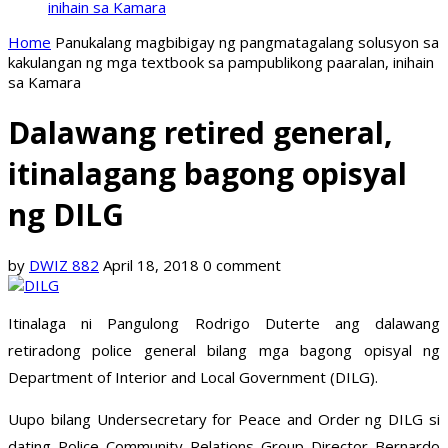
inihain sa Kamara
Home
Panukalang magbibigay ng pangmatagalang solusyon sa
kakulangan ng mga textbook sa pampublikong paaralan, inihain
sa Kamara
Dalawang retired general,
itinalagang bagong opisyal
ng DILG
by
DWIZ 882
April 18, 2018
0 comment
Itinalaga ni Pangulong Rodrigo Duterte ang dalawang
retiradong police general bilang mga bagong opisyal ng
Department of Interior and Local Government (DILG).
Uupo bilang Undersecretary for Peace and Order ng DILG si
dating Police Community Relations Group Director Bernardo