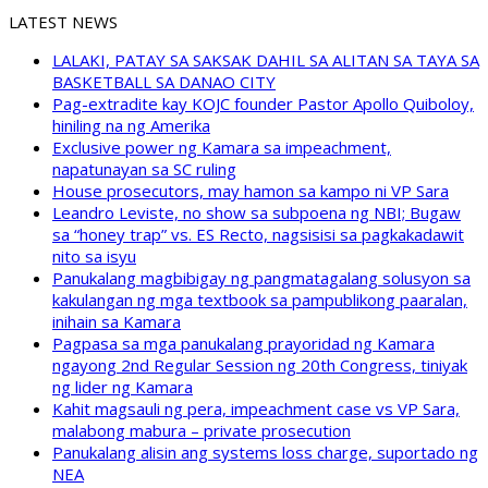
LATEST NEWS
LALAKI, PATAY SA SAKSAK DAHIL SA ALITAN SA TAYA SA
BASKETBALL SA DANAO CITY
Pag-extradite kay KOJC founder Pastor Apollo Quiboloy,
hiniling na ng Amerika
Exclusive power ng Kamara sa impeachment,
napatunayan sa SC ruling
House prosecutors, may hamon sa kampo ni VP Sara
Leandro Leviste, no show sa subpoena ng NBI; Bugaw
sa “honey trap” vs. ES Recto, nagsisisi sa pagkakadawit
nito sa isyu
Panukalang magbibigay ng pangmatagalang solusyon sa
kakulangan ng mga textbook sa pampublikong paaralan,
inihain sa Kamara
Pagpasa sa mga panukalang prayoridad ng Kamara
ngayong 2nd Regular Session ng 20th Congress, tiniyak
ng lider ng Kamara
Kahit magsauli ng pera, impeachment case vs VP Sara,
malabong mabura – private prosecution
Panukalang alisin ang systems loss charge, suportado ng
NEA