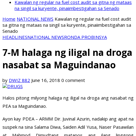
Kawalan ng regular na fuel cost audit sa gitna ng mataas
na singil sa kuryente, pinaiimbestigahan sa Senado
Home
NATIONAL NEWS
Kawalan ng regular na fuel cost audit
sa gitna ng mataas na singil sa kuryente, pinaiimbestigahan sa
Senado
HEADLINES
NATIONAL NEWS
RONDA PROBINSYA
7-M halaga ng iligal na droga
nasabat sa Maguindanao
by
DWIZ 882
June 16, 2018
0 comment
Halos pitong milyong halaga ng iligal na droga ang nasabat ng
PEA sa Maguindanao.
Ayon kay PDEA – ARMM Dir. Juvinal Azurin, nadakip ang apat na
suspek na sina Salama Diwa, Saiden Adil Yusa, Naser Pasawilan
at Mahmod Dimudtang matapos ang ilang linggong