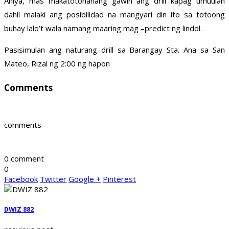
Aniya, mas makatotohanang gawin ang drill kapag umuulan
dahil malaki ang posibilidad na mangyari din ito sa totoong
buhay lalo’t wala namang maaring mag –predict ng lindol.
Pasisimulan ang naturang drill sa Barangay Sta. Ana sa San
Mateo, Rizal ng 2:00 ng hapon
Comments
comments
0 comment
0
Facebook
Twitter
Google +
Pinterest
DWIZ 882