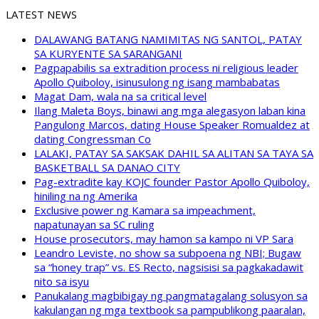
LATEST NEWS
DALAWANG BATANG NAMIMITAS NG SANTOL, PATAY
SA KURYENTE SA SARANGANI
Pagpapabilis sa extradition process ni religious leader
Apollo Quiboloy, isinusulong ng isang mambabatas
Magat Dam, wala na sa critical level
Ilang Maleta Boys, binawi ang mga alegasyon laban kina
Pangulong Marcos, dating House Speaker Romualdez at
dating Congressman Co
LALAKI, PATAY SA SAKSAK DAHIL SA ALITAN SA TAYA SA
BASKETBALL SA DANAO CITY
Pag-extradite kay KOJC founder Pastor Apollo Quiboloy,
hiniling na ng Amerika
Exclusive power ng Kamara sa impeachment,
napatunayan sa SC ruling
House prosecutors, may hamon sa kampo ni VP Sara
Leandro Leviste, no show sa subpoena ng NBI; Bugaw
sa “honey trap” vs. ES Recto, nagsisisi sa pagkakadawit
nito sa isyu
Panukalang magbibigay ng pangmatagalang solusyon sa
kakulangan ng mga textbook sa pampublikong paaralan,