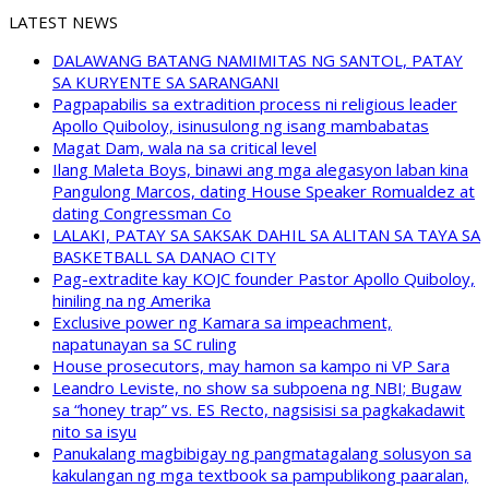
LATEST NEWS
DALAWANG BATANG NAMIMITAS NG SANTOL, PATAY
SA KURYENTE SA SARANGANI
Pagpapabilis sa extradition process ni religious leader
Apollo Quiboloy, isinusulong ng isang mambabatas
Magat Dam, wala na sa critical level
Ilang Maleta Boys, binawi ang mga alegasyon laban kina
Pangulong Marcos, dating House Speaker Romualdez at
dating Congressman Co
LALAKI, PATAY SA SAKSAK DAHIL SA ALITAN SA TAYA SA
BASKETBALL SA DANAO CITY
Pag-extradite kay KOJC founder Pastor Apollo Quiboloy,
hiniling na ng Amerika
Exclusive power ng Kamara sa impeachment,
napatunayan sa SC ruling
House prosecutors, may hamon sa kampo ni VP Sara
Leandro Leviste, no show sa subpoena ng NBI; Bugaw
sa “honey trap” vs. ES Recto, nagsisisi sa pagkakadawit
nito sa isyu
Panukalang magbibigay ng pangmatagalang solusyon sa
kakulangan ng mga textbook sa pampublikong paaralan,