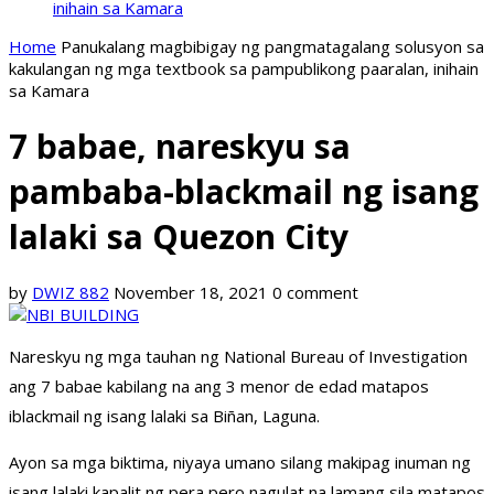
inihain sa Kamara
Home
Panukalang magbibigay ng pangmatagalang solusyon sa
kakulangan ng mga textbook sa pampublikong paaralan, inihain
sa Kamara
7 babae, nareskyu sa
pambaba-blackmail ng isang
lalaki sa Quezon City
by
DWIZ 882
November 18, 2021
0 comment
Nareskyu ng mga tauhan ng National Bureau of Investigation
ang 7 babae kabilang na ang 3 menor de edad matapos
iblackmail ng isang lalaki sa Biñan, Laguna.
Ayon sa mga biktima, niyaya umano silang makipag inuman ng
isang lalaki kapalit ng pera pero nagulat na lamang sila matapos