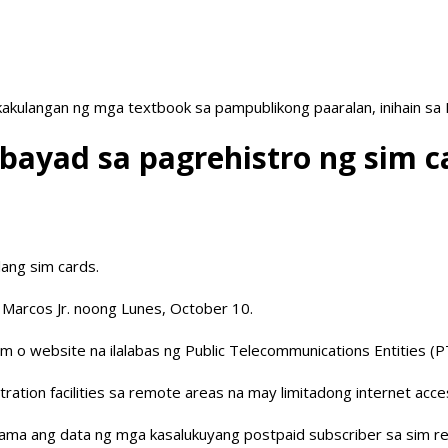
akulangan ng mga textbook sa pampublikong paaralan, inihain sa
bayad sa pagrehistro ng sim c
lang sim cards.
g Marcos Jr. noong Lunes, October 10.
m o website na ilalabas ng Public Telecommunications Entities (P
ration facilities sa remote areas na may limitadong internet acce
isama ang data ng mga kasalukuyang postpaid subscriber sa sim reg