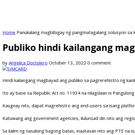
Home
Panukalang magbibigay ng pangmatagalang solusyon sa k
Publiko hindi kailangang mag
by
Angelica Doctolero
October 13, 2022
0 comment
Hindi kailangang magbayad ang publiko sa pagrerehistro ng kani
Ito ay base sa Republic Act no. 11934 na nilagdaan ni Pangulon
Kaugnay nito, dapat magrehistro ang end-users sa isang platfor
Katuwang ang government agencies, ilulunsad din nito ang regist
Sa ilalim ng nasabing bagong batas, inaatasan nito ang PTE na 