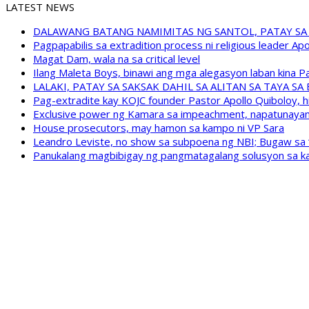
LATEST NEWS
DALAWANG BATANG NAMIMITAS NG SANTOL, PATAY SA
Pagpapabilis sa extradition process ni religious leader A
Magat Dam, wala na sa critical level
Ilang Maleta Boys, binawi ang mga alegasyon laban kina
LALAKI, PATAY SA SAKSAK DAHIL SA ALITAN SA TAYA S
Pag-extradite kay KOJC founder Pastor Apollo Quiboloy, hi
Exclusive power ng Kamara sa impeachment, napatunayan 
House prosecutors, may hamon sa kampo ni VP Sara
Leandro Leviste, no show sa subpoena ng NBI; Bugaw sa “h
Panukalang magbibigay ng pangmatagalang solusyon sa ka