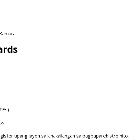
 Kamara
ards
TEs).
ss.
ister upang iayon sa kinakailangan sa pagpaparehistro nito.