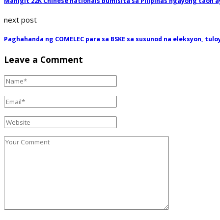
Mahigit 22K Chinese nationals bumisita sa Pilipinas ngayong taon 
next post
Paghahanda ng COMELEC para sa BSKE sa susunod na eleksyon, tuloy
Leave a Comment