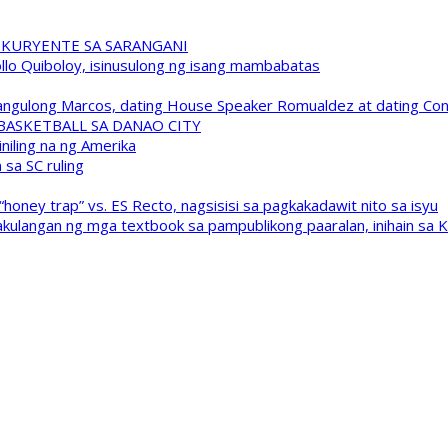
 KURYENTE SA SARANGANI
pollo Quiboloy, isinusulong ng isang mambabatas
 Pangulong Marcos, dating House Speaker Romualdez at dating C
A BASKETBALL SA DANAO CITY
niling na ng Amerika
sa SC ruling
oney trap” vs. ES Recto, nagsisisi sa pagkakadawit nito sa isyu
kulangan ng mga textbook sa pampublikong paaralan, inihain sa 