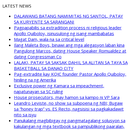
LATEST NEWS
DALAWANG BATANG NAMIMITAS NG SANTOL, PATAY
SA KURYENTE SA SARANGANI
Pagpapabilis sa extradition process ni religious leader
Apollo Quiboloy, isinusulong ng isang mambabatas
Magat Dam, wala na sa critical level
Ilang Maleta Boys, binawi ang mga alegasyon laban kina
Pangulong Marcos, dating House Speaker Romualdez at
dating Congressman Co
LALAKI, PATAY SA SAKSAK DAHIL SA ALITAN SA TAYA SA
BASKETBALL SA DANAO CITY
Pag-extradite kay KOJC founder Pastor Apollo Quiboloy,
hiniling na ng Amerika
Exclusive power ng Kamara sa impeachment,
napatunayan sa SC ruling
House prosecutors, may hamon sa kampo ni VP Sara
Leandro Leviste, no show sa subpoena ng NBI; Bugaw
sa “honey trap” vs. ES Recto, nagsisisi sa pagkakadawit
nito sa isyu
Panukalang magbibigay ng pangmatagalang solusyon sa
kakulangan ng mga textbook sa pampublikong paaralan,