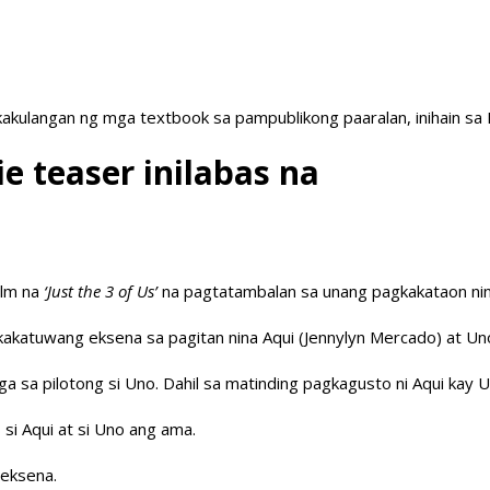
akulangan ng mga textbook sa pampublikong paaralan, inihain sa
e teaser inilabas na
ilm na
‘Just the 3 of Us’
na pagtatambalan sa unang pagkakataon nina
akakatuwang eksena sa pagitan nina Aqui (Jennylyn Mercado) at Uno
a sa pilotong si Uno. Dahil sa matinding pagkagusto ni Aqui kay Un
si Aqui at si Uno ang ama.
 eksena.