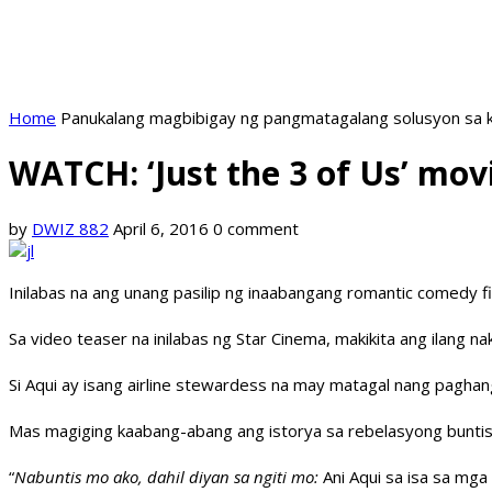
Home
Panukalang magbibigay ng pangmatagalang solusyon sa k
WATCH: ‘Just the 3 of Us’ movi
by
DWIZ 882
April 6, 2016
0 comment
Inilabas na ang unang pasilip ng inaabangang romantic comedy f
Sa video teaser na inilabas ng Star Cinema, makikita ang ilang n
Si Aqui ay isang airline stewardess na may matagal nang paghang
Mas magiging kaabang-abang ang istorya sa rebelasyong buntis 
“
Nabuntis mo ako, dahil diyan sa ngiti mo:
Ani Aqui sa isa sa mga