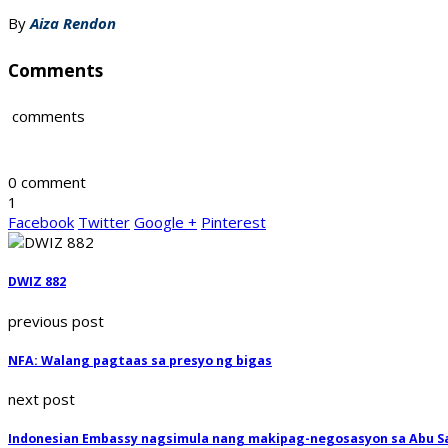
By
Aiza Rendon
Comments
comments
0 comment
1
Facebook
Twitter
Google +
Pinterest
DWIZ 882
previous post
NFA: Walang pagtaas sa presyo ng bigas
next post
Indonesian Embassy nagsimula nang makipag-negosasyon sa Abu S