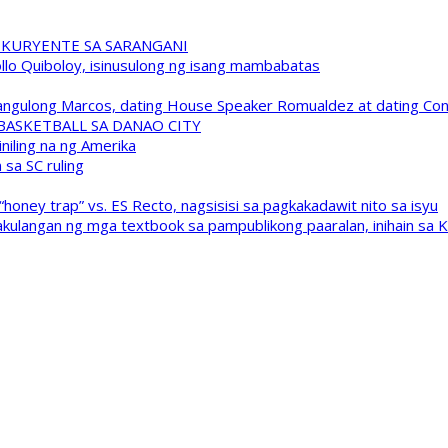
 KURYENTE SA SARANGANI
pollo Quiboloy, isinusulong ng isang mambabatas
 Pangulong Marcos, dating House Speaker Romualdez at dating C
A BASKETBALL SA DANAO CITY
niling na ng Amerika
sa SC ruling
oney trap” vs. ES Recto, nagsisisi sa pagkakadawit nito sa isyu
kulangan ng mga textbook sa pampublikong paaralan, inihain sa 