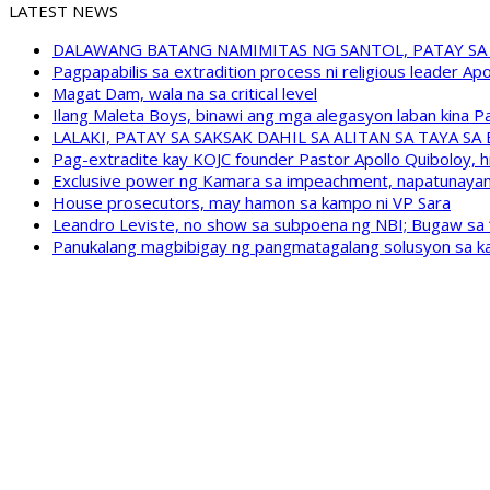
LATEST NEWS
DALAWANG BATANG NAMIMITAS NG SANTOL, PATAY SA
Pagpapabilis sa extradition process ni religious leader A
Magat Dam, wala na sa critical level
Ilang Maleta Boys, binawi ang mga alegasyon laban kina
LALAKI, PATAY SA SAKSAK DAHIL SA ALITAN SA TAYA S
Pag-extradite kay KOJC founder Pastor Apollo Quiboloy, hi
Exclusive power ng Kamara sa impeachment, napatunayan 
House prosecutors, may hamon sa kampo ni VP Sara
Leandro Leviste, no show sa subpoena ng NBI; Bugaw sa “h
Panukalang magbibigay ng pangmatagalang solusyon sa ka