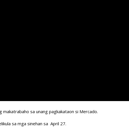
ang makatrabaho sa unang pagkakataon si Mercado.
likula sa mga sinehan sa April 27.