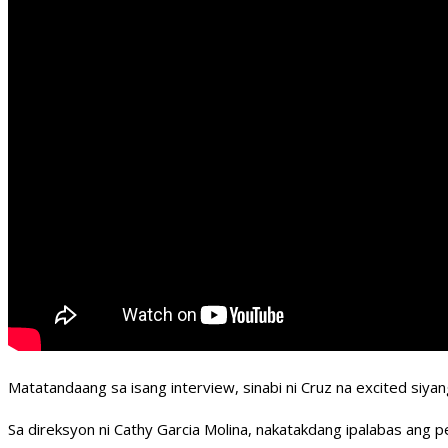
Matatandaang sa isang interview, sinabi ni Cruz na excited siy
Sa direksyon ni Cathy Garcia Molina, nakatakdang ipalabas ang pe