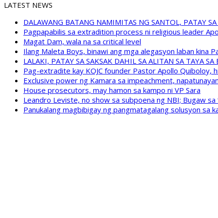
LATEST NEWS
DALAWANG BATANG NAMIMITAS NG SANTOL, PATAY SA
Pagpapabilis sa extradition process ni religious leader A
Magat Dam, wala na sa critical level
Ilang Maleta Boys, binawi ang mga alegasyon laban kina
LALAKI, PATAY SA SAKSAK DAHIL SA ALITAN SA TAYA S
Pag-extradite kay KOJC founder Pastor Apollo Quiboloy, hi
Exclusive power ng Kamara sa impeachment, napatunayan 
House prosecutors, may hamon sa kampo ni VP Sara
Leandro Leviste, no show sa subpoena ng NBI; Bugaw sa “h
Panukalang magbibigay ng pangmatagalang solusyon sa ka