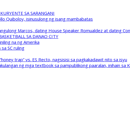
 KURYENTE SA SARANGANI
pollo Quiboloy, isinusulong ng isang mambabatas
 Pangulong Marcos, dating House Speaker Romualdez at dating C
A BASKETBALL SA DANAO CITY
niling na ng Amerika
sa SC ruling
oney trap” vs. ES Recto, nagsisisi sa pagkakadawit nito sa isyu
kulangan ng mga textbook sa pampublikong paaralan, inihain sa 