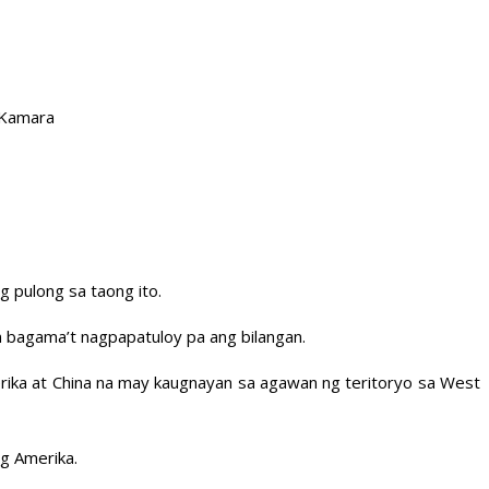
 Kamara
 pulong sa taong ito.
an bagama’t nagpapatuloy pa ang bilangan.
rika at China na may kaugnayan sa agawan ng teritoryo sa West
ng Amerika.