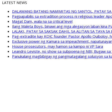
LATEST NEWS
DALAWANG BATANG NAMIMITAS NG SANTOL, PATAY SA
Pagpapabilis sa extradition process ni religious leader A
Magat Dam, wala na sa critical level
Ilang Maleta Boys, binawi ang mga alegasyon laban kina
LALAKI, PATAY SA SAKSAK DAHIL SA ALITAN SA TAYA S
Pag-extradite kay KOJC founder Pastor Apollo Quiboloy, hi
Exclusive power ng Kamara sa impeachment, napatunayan 
House prosecutors, may hamon sa kampo ni VP Sara
Leandro Leviste, no show sa subpoena ng NBI; Bugaw sa “h
Panukalang magbibigay ng pangmatagalang solusyon sa ka