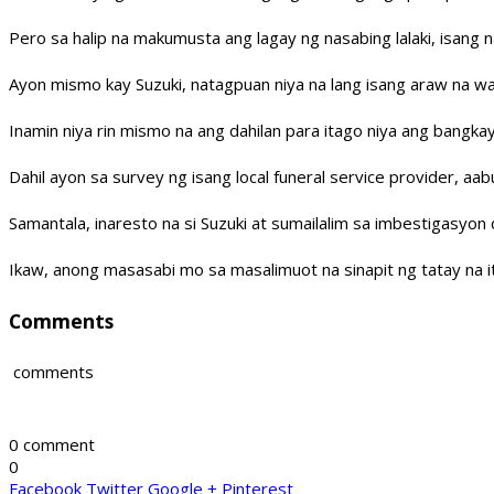
Pero sa halip na makumusta ang lagay ng nasabing lalaki, isang 
Ayon mismo kay Suzuki, natagpuan niya na lang isang araw na w
Inamin niya rin mismo na ang dahilan para itago niya ang bangkay 
Dahil ayon sa survey ng isang local funeral service provider, aab
Samantala, inaresto na si Suzuki at sumailalim sa imbestigasyon
Ikaw, anong masasabi mo sa masalimuot na sinapit ng tatay na i
Comments
comments
0 comment
0
Facebook
Twitter
Google +
Pinterest