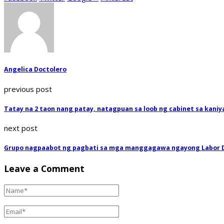
Angelica Doctolero
previous post
Tatay na 2 taon nang patay, natagpuan sa loob ng cabinet sa kaniy
next post
Grupo nagpaabot ng pagbati sa mga manggagawa ngayong Labor 
Leave a Comment