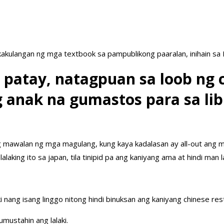
akulangan ng mga textbook sa pampublikong paaralan, inihain sa
patay, natagpuan sa loob ng 
g anak na gumastos para sa lib
ng mawalan ng mga magulang, kung kaya kadalasan ay all-out ang
laking ito sa japan, tila tinipid pa ang kaniyang ama at hindi man 
nang isang linggo nitong hindi binuksan ang kaniyang chinese res
umustahin ang lalaki.