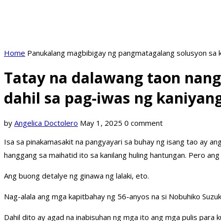
Home
Panukalang magbibigay ng pangmatagalang solusyon sa k
Tatay na dalawang taon nang 
dahil sa pag-iwas ng kaniyan
by
Angelica Doctolero
May 1, 2025
0 comment
Isa sa pinakamasakit na pangyayari sa buhay ng isang tao ay a
hanggang sa maihatid ito sa kanilang huling hantungan. Pero ang la
Ang buong detalye ng ginawa ng lalaki, eto.
Nag-alala ang mga kapitbahay ng 56-anyos na si Nobuhiko Suzuki 
Dahil dito ay agad na inabisuhan ng mga ito ang mga pulis para k