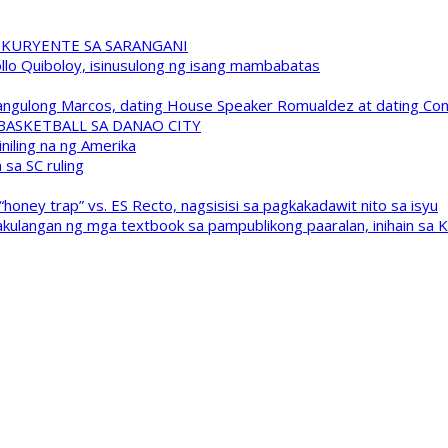
 KURYENTE SA SARANGANI
pollo Quiboloy, isinusulong ng isang mambabatas
 Pangulong Marcos, dating House Speaker Romualdez at dating C
A BASKETBALL SA DANAO CITY
niling na ng Amerika
sa SC ruling
oney trap” vs. ES Recto, nagsisisi sa pagkakadawit nito sa isyu
kulangan ng mga textbook sa pampublikong paaralan, inihain sa 