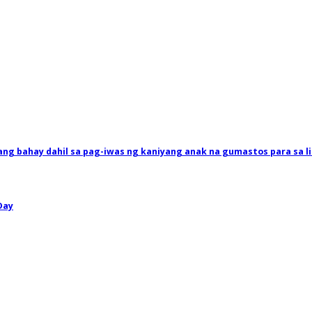
ang bahay dahil sa pag-iwas ng kaniyang anak na gumastos para sa l
Day