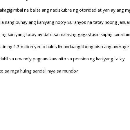
nakagigimbal na balita ang nadiskubre ng otoridad at yan ay ang m
ala nang buhay ang kaniyang noo’y 86-anyos na tatay noong Janua
ng kaniyang tatay ay dahil sa malaking gagastusin kapag ipinalibin
utin ng 1.3 million yen o halos limandaang libong piso ang average 
 dahil sa umano’y pagnanakaw nito sa pension ng kaniyang tatay.
to sa mga huling sandali niya sa mundo?