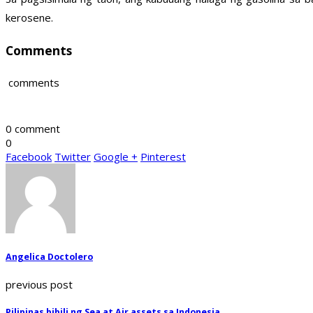
kerosene.
Comments
comments
0 comment
0
Facebook
Twitter
Google +
Pinterest
Angelica Doctolero
previous post
Pilipinas bibili ng Sea at Air assets sa Indonesia