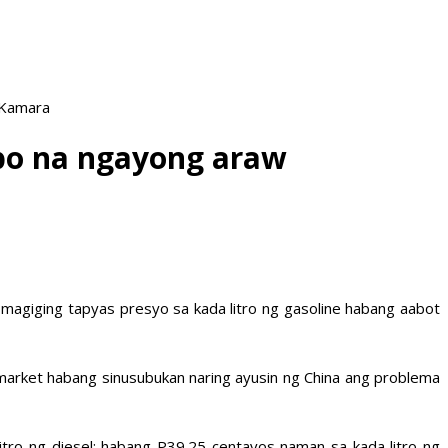
 Kamara
ibo na ngayong araw
g magiging tapyas presyo sa kada litro ng gasoline habang aabot
market habang sinusubukan naring ayusin ng China ang problema
itro ng diesel; habang P39.25 centavos naman sa kada litro ng