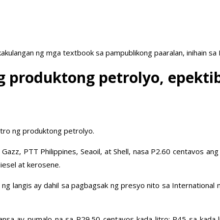
akulangan ng mga textbook sa pampublikong paaralan, inihain sa
ng produktong petrolyo, epekt
itro ng produktong petrolyo.
Gazz, PTT Philippines, Seaoil, at Shell, nasa P2.60 centavos an
iesel at kerosene.
g langis ay dahil sa pagbagsak ng presyo nito sa International 
ansa ay pumalo na sa P29.50 centavos kada litro; P45 sa kada l