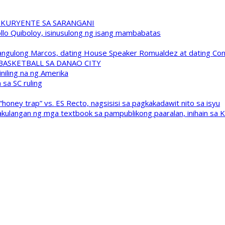
 KURYENTE SA SARANGANI
pollo Quiboloy, isinusulong ng isang mambabatas
 Pangulong Marcos, dating House Speaker Romualdez at dating C
A BASKETBALL SA DANAO CITY
niling na ng Amerika
sa SC ruling
oney trap” vs. ES Recto, nagsisisi sa pagkakadawit nito sa isyu
kulangan ng mga textbook sa pampublikong paaralan, inihain sa 