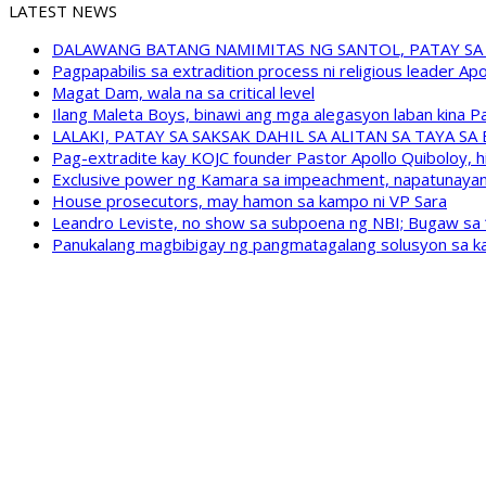
LATEST NEWS
DALAWANG BATANG NAMIMITAS NG SANTOL, PATAY SA
Pagpapabilis sa extradition process ni religious leader A
Magat Dam, wala na sa critical level
Ilang Maleta Boys, binawi ang mga alegasyon laban kina
LALAKI, PATAY SA SAKSAK DAHIL SA ALITAN SA TAYA S
Pag-extradite kay KOJC founder Pastor Apollo Quiboloy, hi
Exclusive power ng Kamara sa impeachment, napatunayan 
House prosecutors, may hamon sa kampo ni VP Sara
Leandro Leviste, no show sa subpoena ng NBI; Bugaw sa “h
Panukalang magbibigay ng pangmatagalang solusyon sa ka