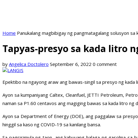
Home
Panukalang magbibigay ng pangmatagalang solusyon sa k
Tapyas-presyo sa kada litro 
by
Angelica Doctolero
September 6, 2022
0 comment
Epektibo na ngayong araw ang bawas-singil sa presyo ng kada l
Ayon sa kumpaniyang Caltex, Cleanfuel, JETTI Petroleum, Petro 
naman sa P1.60 centavos ang magiging bawas sa kada litro ng d
Ayon sa Department of Energy (DOE), ang paggalaw sa presyo n
hinggil sa kaso ng COVID-19 sa kanilang bansa.
Sa pagsisimula ng taon, ang kabuuang halaga ng gasolina sa b