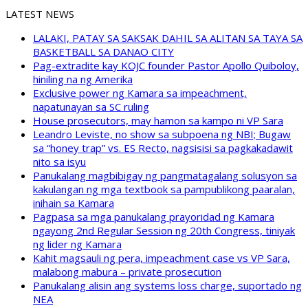
LATEST NEWS
LALAKI, PATAY SA SAKSAK DAHIL SA ALITAN SA TAYA SA
BASKETBALL SA DANAO CITY
Pag-extradite kay KOJC founder Pastor Apollo Quiboloy,
hiniling na ng Amerika
Exclusive power ng Kamara sa impeachment,
napatunayan sa SC ruling
House prosecutors, may hamon sa kampo ni VP Sara
Leandro Leviste, no show sa subpoena ng NBI; Bugaw
sa “honey trap” vs. ES Recto, nagsisisi sa pagkakadawit
nito sa isyu
Panukalang magbibigay ng pangmatagalang solusyon sa
kakulangan ng mga textbook sa pampublikong paaralan,
inihain sa Kamara
Pagpasa sa mga panukalang prayoridad ng Kamara
ngayong 2nd Regular Session ng 20th Congress, tiniyak
ng lider ng Kamara
Kahit magsauli ng pera, impeachment case vs VP Sara,
malabong mabura – private prosecution
Panukalang alisin ang systems loss charge, suportado ng
NEA