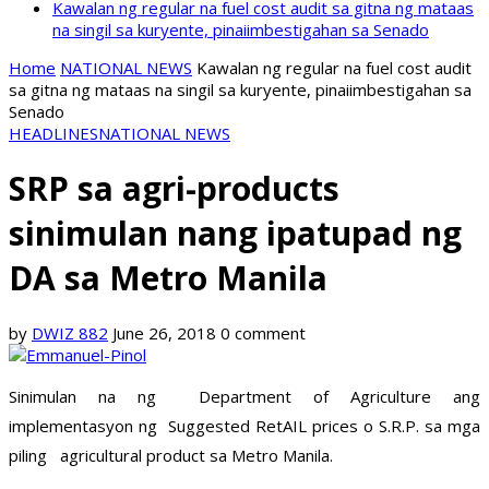
Kawalan ng regular na fuel cost audit sa gitna ng mataas
na singil sa kuryente, pinaiimbestigahan sa Senado
Home
NATIONAL NEWS
Kawalan ng regular na fuel cost audit
sa gitna ng mataas na singil sa kuryente, pinaiimbestigahan sa
Senado
HEADLINES
NATIONAL NEWS
SRP sa agri-products
sinimulan nang ipatupad ng
DA sa Metro Manila
by
DWIZ 882
June 26, 2018
0 comment
Sinimulan na ng Department of Agriculture ang
implementasyon ng Suggested RetAIL prices o S.R.P. sa mga
piling agricultural product sa Metro Manila.