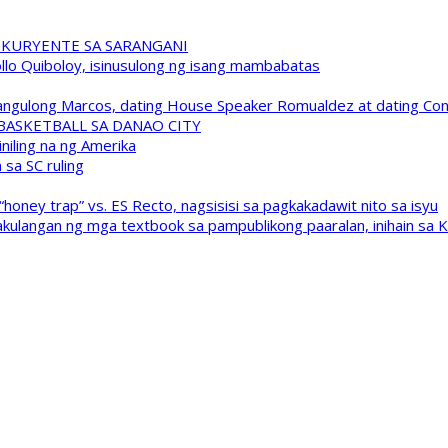
 KURYENTE SA SARANGANI
pollo Quiboloy, isinusulong ng isang mambabatas
 Pangulong Marcos, dating House Speaker Romualdez at dating C
A BASKETBALL SA DANAO CITY
niling na ng Amerika
sa SC ruling
oney trap” vs. ES Recto, nagsisisi sa pagkakadawit nito sa isyu
kulangan ng mga textbook sa pampublikong paaralan, inihain sa 