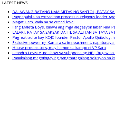
LATEST NEWS
DALAWANG BATANG NAMIMITAS NG SANTOL, PATAY SA
Pagpapabilis sa extradition process ni religious leader A
Magat Dam, wala na sa critical level
Ilang Maleta Boys, binawi ang mga alegasyon laban kina
LALAKI, PATAY SA SAKSAK DAHIL SA ALITAN SA TAYA S
Pag-extradite kay KOJC founder Pastor Apollo Quiboloy, hi
Exclusive power ng Kamara sa impeachment, napatunayan 
House prosecutors, may hamon sa kampo ni VP Sara
Leandro Leviste, no show sa subpoena ng NBI; Bugaw sa “h
Panukalang magbibigay ng pangmatagalang solusyon sa ka