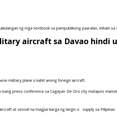
akulangan ng mga textbook sa pampublikong paaralan, inihain sa
litary aircraft sa Davao hindi
se military plane o kahit anong foreign aircraft.
sa isang press conference sa Cagayan De Oro city matapos mamataa
craft at vessel na magpa-karga ng langis o supply sa Pilipinas.