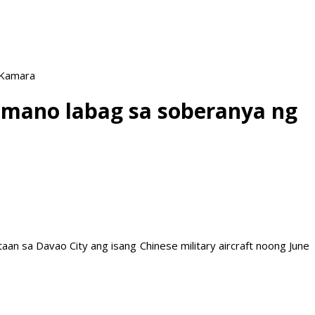
 Kamara
 umano labag sa soberanya ng
n sa Davao City ang isang Chinese military aircraft noong June