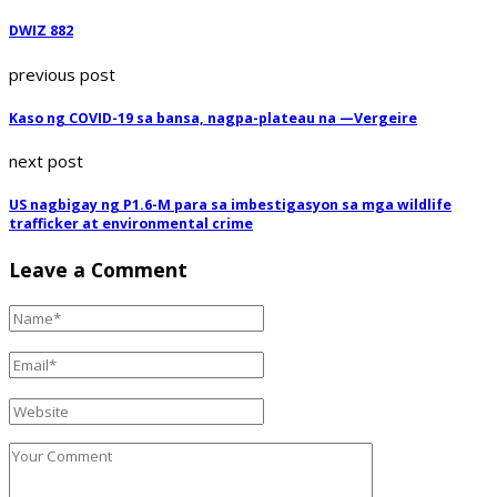
DWIZ 882
previous post
Kaso ng COVID-19 sa bansa, nagpa-plateau na —Vergeire
next post
US nagbigay ng P1.6-M para sa imbestigasyon sa mga wildlife
trafficker at environmental crime
Leave a Comment