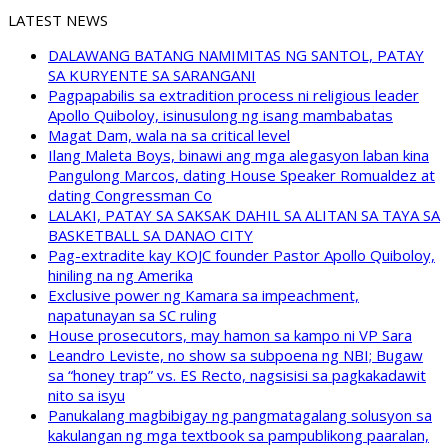
LATEST NEWS
DALAWANG BATANG NAMIMITAS NG SANTOL, PATAY
SA KURYENTE SA SARANGANI
Pagpapabilis sa extradition process ni religious leader
Apollo Quiboloy, isinusulong ng isang mambabatas
Magat Dam, wala na sa critical level
Ilang Maleta Boys, binawi ang mga alegasyon laban kina
Pangulong Marcos, dating House Speaker Romualdez at
dating Congressman Co
LALAKI, PATAY SA SAKSAK DAHIL SA ALITAN SA TAYA SA
BASKETBALL SA DANAO CITY
Pag-extradite kay KOJC founder Pastor Apollo Quiboloy,
hiniling na ng Amerika
Exclusive power ng Kamara sa impeachment,
napatunayan sa SC ruling
House prosecutors, may hamon sa kampo ni VP Sara
Leandro Leviste, no show sa subpoena ng NBI; Bugaw
sa “honey trap” vs. ES Recto, nagsisisi sa pagkakadawit
nito sa isyu
Panukalang magbibigay ng pangmatagalang solusyon sa
kakulangan ng mga textbook sa pampublikong paaralan,