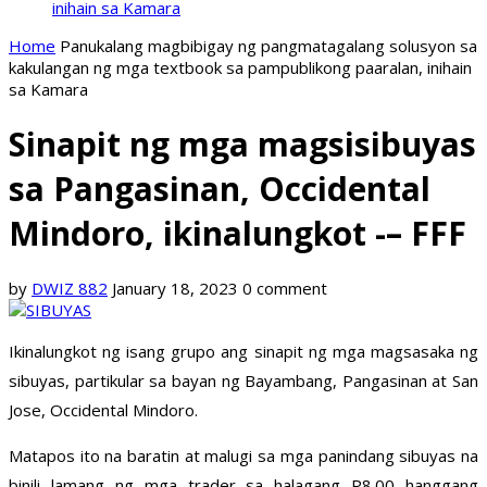
inihain sa Kamara
Home
Panukalang magbibigay ng pangmatagalang solusyon sa
kakulangan ng mga textbook sa pampublikong paaralan, inihain
sa Kamara
Sinapit ng mga magsisibuyas
sa Pangasinan, Occidental
Mindoro, ikinalungkot -– FFF
by
DWIZ 882
January 18, 2023
0 comment
Ikinalungkot ng isang grupo ang sinapit ng mga magsasaka ng
sibuyas, partikular sa bayan ng Bayambang, Pangasinan at San
Jose, Occidental Mindoro.
Matapos ito na baratin at malugi sa mga panindang sibuyas na
binili lamang ng mga trader sa halagang P8.00 hanggang