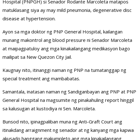
Hospital (PNPGH) si Senador Rodante Marcoleta matapos
matuklasang siya ay may mild pneumonia, degenerative disc
disease at hypertension.
Ayon sa mga doktor ng PNP General Hospital, kailangan
munang makontrol ang blood pressure ni Senador Marcoleta
at maipagpatuloy ang mga kinakailangang medikasyon bago
mailipat sa New Quezon City Jail.
Kaugnay nito, itinanggi naman ng PNP na tumatanggap ng
special treatment ang mambabatas.
Samantala, inatasan naman ng Sandiganbayan ang PNP at PNP
General Hospital na magsumite ng pinakahuling report hinggil
sa kalusugan at kustodiya ni Sen. Marcoleta.
Bunsod nito, ipinagpaliban muna ng Anti-Graft Court ang
itinakdang arraignment ng senador at ng kanyang mga kapwa
akusado hanggang makumpleto ang mga kinakailangang