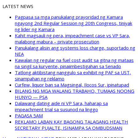
LATEST NEWS
Pagpasa sa mga panukalang prayoridad ng Kamara
ngayong 2nd Regular Session ng 20th Congress, tiniyak
ng lider ng Kamara
Kahit magsauli ng pera, impeachment case vs VP Sara,
malabong mabura – private prosecution
Panukalang alisin ang systems loss charge, suportado ng
NEA
Kawalan ng regular na fuel cost audit sa gitna ng mataas
na singil sa kuryente, pinaiimbestigahan sa Senado
Tatlong aktibistang nanggulo sa exhibit ng PAF sa UST,
sinampahan ng reklamo
Curfew, liquor ban sa Magsingal, Ilocos Sur, ipinatupad
BILANG NG MGA WALANG TRABAHO, TUMAAS NOONG
HUNYO — PSA
Dalawang dating aide ni VP Sara, haharap sa
impeachment trial sa susunod na linggo
PAGASA 5AM
REKLAMO LABAN KAY BAGONG TALAGANG HEALTH
SECRETARY PUJALTE, ISINAMPA SA OMBUDSMAN