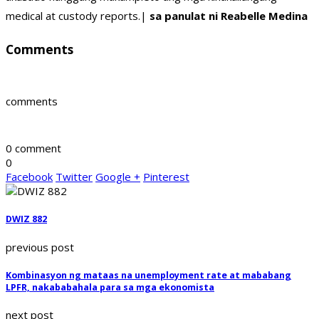
medical at custody reports.|
sa panulat ni Reabelle Medina
Comments
comments
0 comment
0
Facebook
Twitter
Google +
Pinterest
DWIZ 882
previous post
Kombinasyon ng mataas na unemployment rate at mababang
LPFR, nakababahala para sa mga ekonomista
next post