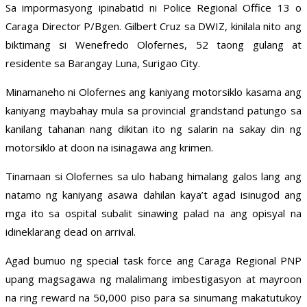
Sa impormasyong ipinabatid ni Police Regional Office 13 o
Caraga Director P/Bgen. Gilbert Cruz sa DWIZ, kinilala nito ang
biktimang si Wenefredo Olofernes, 52 taong gulang at
residente sa Barangay Luna, Surigao City.
Minamaneho ni Olofernes ang kaniyang motorsiklo kasama ang
kaniyang maybahay mula sa provincial grandstand patungo sa
kanilang tahanan nang dikitan ito ng salarin na sakay din ng
motorsiklo at doon na isinagawa ang krimen.
Tinamaan si Olofernes sa ulo habang himalang galos lang ang
natamo ng kaniyang asawa dahilan kaya’t agad isinugod ang
mga ito sa ospital subalit sinawing palad na ang opisyal na
idineklarang dead on arrival.
Agad bumuo ng special task force ang Caraga Regional PNP
upang magsagawa ng malalimang imbestigasyon at mayroon
na ring reward na 50,000 piso para sa sinumang makatutukoy