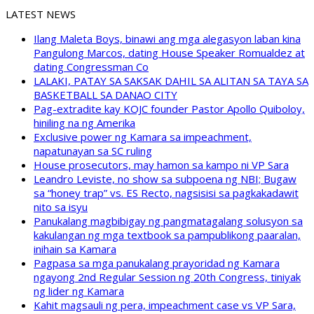
LATEST NEWS
Ilang Maleta Boys, binawi ang mga alegasyon laban kina
Pangulong Marcos, dating House Speaker Romualdez at
dating Congressman Co
LALAKI, PATAY SA SAKSAK DAHIL SA ALITAN SA TAYA SA
BASKETBALL SA DANAO CITY
Pag-extradite kay KOJC founder Pastor Apollo Quiboloy,
hiniling na ng Amerika
Exclusive power ng Kamara sa impeachment,
napatunayan sa SC ruling
House prosecutors, may hamon sa kampo ni VP Sara
Leandro Leviste, no show sa subpoena ng NBI; Bugaw
sa “honey trap” vs. ES Recto, nagsisisi sa pagkakadawit
nito sa isyu
Panukalang magbibigay ng pangmatagalang solusyon sa
kakulangan ng mga textbook sa pampublikong paaralan,
inihain sa Kamara
Pagpasa sa mga panukalang prayoridad ng Kamara
ngayong 2nd Regular Session ng 20th Congress, tiniyak
ng lider ng Kamara
Kahit magsauli ng pera, impeachment case vs VP Sara,