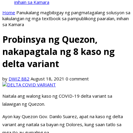
inihain sa Kamara
Home
Panukalang magbibigay ng pangmatagalang solusyon sa
kakulangan ng mga textbook sa pampublikong paaralan, inihain
sa Kamara
Probinsya ng Quezon,
nakapagtala ng 8 kaso ng
delta variant
by
DWIZ 882
August 18, 2021
0 comment
Naitala ang walong kaso ng COVID-19 delta variant sa
lalawigan ng Quezon.
Ayon kay Quezon Gov. Danilo Suarez, apat na kaso ng delta
variant ang naitala sa bayan ng Dolores, kung saan tatlo sa
mga ito ay gumaling na.