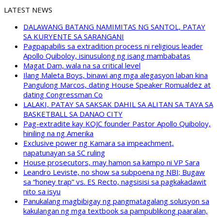
LATEST NEWS
DALAWANG BATANG NAMIMITAS NG SANTOL, PATAY
SA KURYENTE SA SARANGANI
Pagpapabilis sa extradition process ni religious leader
Apollo Quiboloy, isinusulong ng isang mambabatas
Magat Dam, wala na sa critical level
Ilang Maleta Boys, binawi ang mga alegasyon laban kina
Pangulong Marcos, dating House Speaker Romualdez at
dating Congressman Co
LALAKI, PATAY SA SAKSAK DAHIL SA ALITAN SA TAYA SA
BASKETBALL SA DANAO CITY
Pag-extradite kay KOJC founder Pastor Apollo Quiboloy,
hiniling na ng Amerika
Exclusive power ng Kamara sa impeachment,
napatunayan sa SC ruling
House prosecutors, may hamon sa kampo ni VP Sara
Leandro Leviste, no show sa subpoena ng NBI; Bugaw
sa “honey trap” vs. ES Recto, nagsisisi sa pagkakadawit
nito sa isyu
Panukalang magbibigay ng pangmatagalang solusyon sa
kakulangan ng mga textbook sa pampublikong paaralan,