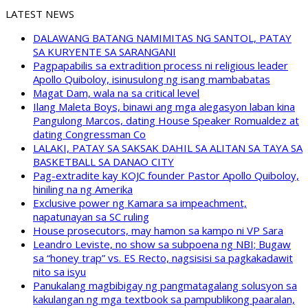
LATEST NEWS
DALAWANG BATANG NAMIMITAS NG SANTOL, PATAY
SA KURYENTE SA SARANGANI
Pagpapabilis sa extradition process ni religious leader
Apollo Quiboloy, isinusulong ng isang mambabatas
Magat Dam, wala na sa critical level
Ilang Maleta Boys, binawi ang mga alegasyon laban kina
Pangulong Marcos, dating House Speaker Romualdez at
dating Congressman Co
LALAKI, PATAY SA SAKSAK DAHIL SA ALITAN SA TAYA SA
BASKETBALL SA DANAO CITY
Pag-extradite kay KOJC founder Pastor Apollo Quiboloy,
hiniling na ng Amerika
Exclusive power ng Kamara sa impeachment,
napatunayan sa SC ruling
House prosecutors, may hamon sa kampo ni VP Sara
Leandro Leviste, no show sa subpoena ng NBI; Bugaw
sa “honey trap” vs. ES Recto, nagsisisi sa pagkakadawit
nito sa isyu
Panukalang magbibigay ng pangmatagalang solusyon sa
kakulangan ng mga textbook sa pampublikong paaralan,