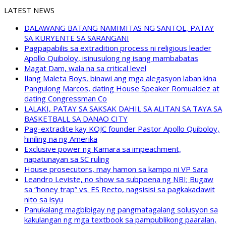
LATEST NEWS
DALAWANG BATANG NAMIMITAS NG SANTOL, PATAY
SA KURYENTE SA SARANGANI
Pagpapabilis sa extradition process ni religious leader
Apollo Quiboloy, isinusulong ng isang mambabatas
Magat Dam, wala na sa critical level
Ilang Maleta Boys, binawi ang mga alegasyon laban kina
Pangulong Marcos, dating House Speaker Romualdez at
dating Congressman Co
LALAKI, PATAY SA SAKSAK DAHIL SA ALITAN SA TAYA SA
BASKETBALL SA DANAO CITY
Pag-extradite kay KOJC founder Pastor Apollo Quiboloy,
hiniling na ng Amerika
Exclusive power ng Kamara sa impeachment,
napatunayan sa SC ruling
House prosecutors, may hamon sa kampo ni VP Sara
Leandro Leviste, no show sa subpoena ng NBI; Bugaw
sa “honey trap” vs. ES Recto, nagsisisi sa pagkakadawit
nito sa isyu
Panukalang magbibigay ng pangmatagalang solusyon sa
kakulangan ng mga textbook sa pampublikong paaralan,