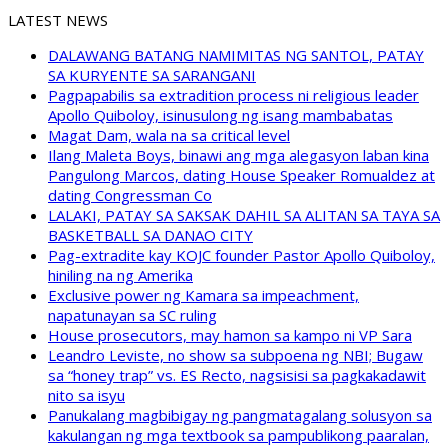
LATEST NEWS
DALAWANG BATANG NAMIMITAS NG SANTOL, PATAY
SA KURYENTE SA SARANGANI
Pagpapabilis sa extradition process ni religious leader
Apollo Quiboloy, isinusulong ng isang mambabatas
Magat Dam, wala na sa critical level
Ilang Maleta Boys, binawi ang mga alegasyon laban kina
Pangulong Marcos, dating House Speaker Romualdez at
dating Congressman Co
LALAKI, PATAY SA SAKSAK DAHIL SA ALITAN SA TAYA SA
BASKETBALL SA DANAO CITY
Pag-extradite kay KOJC founder Pastor Apollo Quiboloy,
hiniling na ng Amerika
Exclusive power ng Kamara sa impeachment,
napatunayan sa SC ruling
House prosecutors, may hamon sa kampo ni VP Sara
Leandro Leviste, no show sa subpoena ng NBI; Bugaw
sa “honey trap” vs. ES Recto, nagsisisi sa pagkakadawit
nito sa isyu
Panukalang magbibigay ng pangmatagalang solusyon sa
kakulangan ng mga textbook sa pampublikong paaralan,