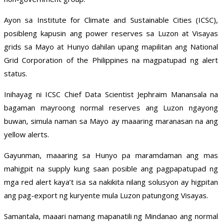
Ayon sa Institute for Climate and Sustainable Cities (ICSC),
posibleng kapusin ang power reserves sa Luzon at Visayas
grids sa Mayo at Hunyo dahilan upang mapilitan ang National
Grid Corporation of the Philippines na magpatupad ng alert
status.
Inihayag ni ICSC Chief Data Scientist Jephraim Manansala na
bagaman mayroong normal reserves ang Luzon ngayong
buwan, simula naman sa Mayo ay maaaring maranasan na ang
yellow alerts.
Gayunman, maaaring sa Hunyo pa maramdaman ang mas
mahigpit na supply kung saan posible ang pagpapatupad ng
mga red alert kaya’t isa sa nakikita nilang solusyon ay higpitan
ang pag-export ng kuryente mula Luzon patungong Visayas.
Samantala, maaari namang mapanatili ng Mindanao ang normal