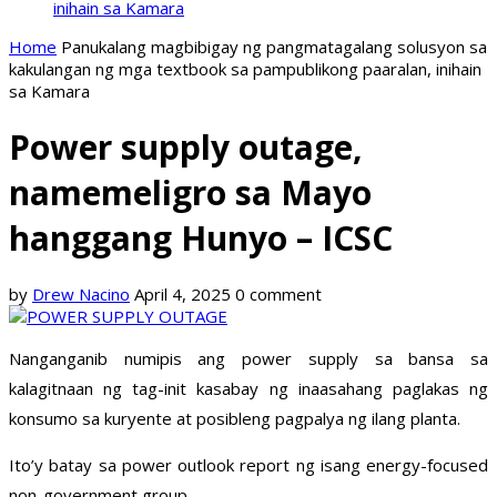
inihain sa Kamara
Home
Panukalang magbibigay ng pangmatagalang solusyon sa
kakulangan ng mga textbook sa pampublikong paaralan, inihain
sa Kamara
Power supply outage,
namemeligro sa Mayo
hanggang Hunyo – ICSC
by
Drew Nacino
April 4, 2025
0 comment
Nanganganib numipis ang power supply sa bansa sa
kalagitnaan ng tag-init kasabay ng inaasahang paglakas ng
konsumo sa kuryente at posibleng pagpalya ng ilang planta.
Ito’y batay sa power outlook report ng isang energy-focused
non-government group.