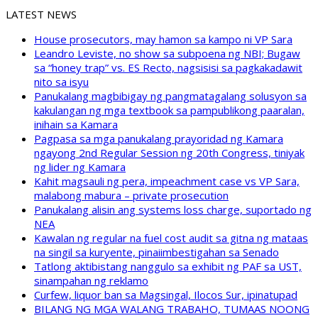
LATEST NEWS
House prosecutors, may hamon sa kampo ni VP Sara
Leandro Leviste, no show sa subpoena ng NBI; Bugaw
sa “honey trap” vs. ES Recto, nagsisisi sa pagkakadawit
nito sa isyu
Panukalang magbibigay ng pangmatagalang solusyon sa
kakulangan ng mga textbook sa pampublikong paaralan,
inihain sa Kamara
Pagpasa sa mga panukalang prayoridad ng Kamara
ngayong 2nd Regular Session ng 20th Congress, tiniyak
ng lider ng Kamara
Kahit magsauli ng pera, impeachment case vs VP Sara,
malabong mabura – private prosecution
Panukalang alisin ang systems loss charge, suportado ng
NEA
Kawalan ng regular na fuel cost audit sa gitna ng mataas
na singil sa kuryente, pinaiimbestigahan sa Senado
Tatlong aktibistang nanggulo sa exhibit ng PAF sa UST,
sinampahan ng reklamo
Curfew, liquor ban sa Magsingal, Ilocos Sur, ipinatupad
BILANG NG MGA WALANG TRABAHO, TUMAAS NOONG