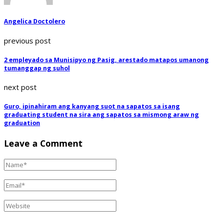
Angelica Doctolero
previous post
2 empleyado sa Munisipyo ng Pasig, arestado matapos umanong
tumanggap ng suhol
next post
Guro, ipinahiram ang kanyang suot na sapatos sa isang
graduating student na sira ang sapatos sa mismong araw ng
graduation
Leave a Comment