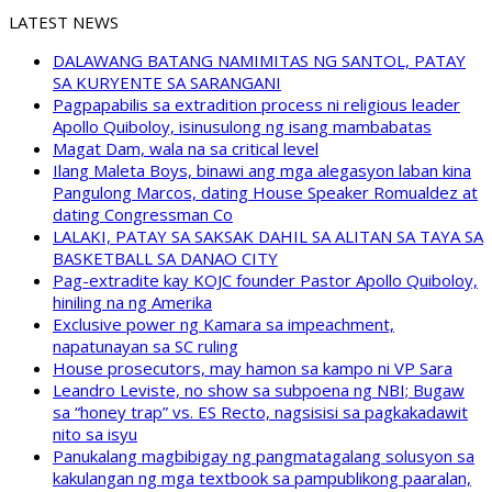
LATEST NEWS
DALAWANG BATANG NAMIMITAS NG SANTOL, PATAY
SA KURYENTE SA SARANGANI
Pagpapabilis sa extradition process ni religious leader
Apollo Quiboloy, isinusulong ng isang mambabatas
Magat Dam, wala na sa critical level
Ilang Maleta Boys, binawi ang mga alegasyon laban kina
Pangulong Marcos, dating House Speaker Romualdez at
dating Congressman Co
LALAKI, PATAY SA SAKSAK DAHIL SA ALITAN SA TAYA SA
BASKETBALL SA DANAO CITY
Pag-extradite kay KOJC founder Pastor Apollo Quiboloy,
hiniling na ng Amerika
Exclusive power ng Kamara sa impeachment,
napatunayan sa SC ruling
House prosecutors, may hamon sa kampo ni VP Sara
Leandro Leviste, no show sa subpoena ng NBI; Bugaw
sa “honey trap” vs. ES Recto, nagsisisi sa pagkakadawit
nito sa isyu
Panukalang magbibigay ng pangmatagalang solusyon sa
kakulangan ng mga textbook sa pampublikong paaralan,