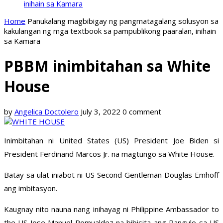
inihain sa Kamara
Home
Panukalang magbibigay ng pangmatagalang solusyon sa
kakulangan ng mga textbook sa pampublikong paaralan, inihain
sa Kamara
PBBM inimbitahan sa White
House
by
Angelica Doctolero
July 3, 2022
0 comment
Inimbitahan ni United States (US) President Joe Biden si
President Ferdinand Marcos Jr. na magtungo sa White House.
Batay sa ulat iniabot ni US Second Gentleman Douglas Emhoff
ang imbitasyon.
Kaugnay nito nauna nang inihayag ni Philippine Ambassador to
the US Jose Manuel Romualdez na bibisita ang Pangulo sa US