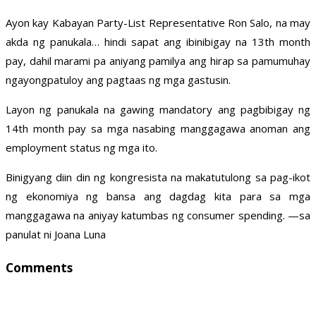
Ayon kay Kabayan Party-List Representative Ron Salo, na may
akda ng panukala… hindi sapat ang ibinibigay na 13th month
pay, dahil marami pa aniyang pamilya ang hirap sa pamumuhay
ngayongpatuloy ang pagtaas ng mga gastusin.
Layon ng panukala na gawing mandatory ang pagbibigay ng
14th month pay sa mga nasabing manggagawa anoman ang
employment status ng mga ito.
Binigyang diin din ng kongresista na makatutulong sa pag-ikot
ng ekonomiya ng bansa ang dagdag kita para sa mga
manggagawa na aniyay katumbas ng consumer spending. —sa
panulat ni Joana Luna
Comments