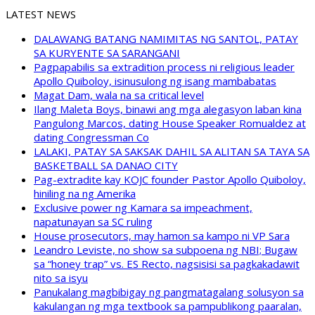
LATEST NEWS
DALAWANG BATANG NAMIMITAS NG SANTOL, PATAY
SA KURYENTE SA SARANGANI
Pagpapabilis sa extradition process ni religious leader
Apollo Quiboloy, isinusulong ng isang mambabatas
Magat Dam, wala na sa critical level
Ilang Maleta Boys, binawi ang mga alegasyon laban kina
Pangulong Marcos, dating House Speaker Romualdez at
dating Congressman Co
LALAKI, PATAY SA SAKSAK DAHIL SA ALITAN SA TAYA SA
BASKETBALL SA DANAO CITY
Pag-extradite kay KOJC founder Pastor Apollo Quiboloy,
hiniling na ng Amerika
Exclusive power ng Kamara sa impeachment,
napatunayan sa SC ruling
House prosecutors, may hamon sa kampo ni VP Sara
Leandro Leviste, no show sa subpoena ng NBI; Bugaw
sa “honey trap” vs. ES Recto, nagsisisi sa pagkakadawit
nito sa isyu
Panukalang magbibigay ng pangmatagalang solusyon sa
kakulangan ng mga textbook sa pampublikong paaralan,