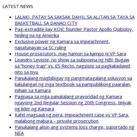
LATEST NEWS
LALAKI, PATAY SA SAKSAK DAHIL SA ALITAN SA TAYA SA
BASKETBALL SA DANAO CITY
Pag-extradite kay KOJC founder Pastor Apollo Quiboloy,
hiniling na ng Amerika
Exclusive power ng Kamara sa impeachment,
napatunayan sa SC ruling
House prosecutors, may hamon sa kampo ni VP Sara
Leandro Leviste, no show sa subpoena ng NBI; Bugaw
sa “honey trap” vs. ES Recto, nagsisisi sa pagkakadawit
nito sa isyu
Panukalang magbibigay ng pangmatagalang solusyon sa
kakulangan ng mga textbook sa pampublikong paaralan,
inihain sa Kamara
Pagpasa sa mga panukalang prayoridad ng Kamara
ngayong 2nd Regular Session ng 20th Congress, tiniyak
ng lider ng Kamara
Kahit magsauli ng pera, impeachment case vs VP Sara,
malabong mabura – private prosecution
Panukalang alisin ang systems loss charge, suportado ng
NEA