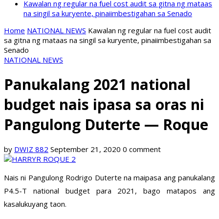
Kawalan ng regular na fuel cost audit sa gitna ng mataas
na singil sa kuryente, pinaiimbestigahan sa Senado
Home
NATIONAL NEWS
Kawalan ng regular na fuel cost audit
sa gitna ng mataas na singil sa kuryente, pinaiimbestigahan sa
Senado
NATIONAL NEWS
Panukalang 2021 national
budget nais ipasa sa oras ni
Pangulong Duterte — Roque
by
DWIZ 882
September 21, 2020
0 comment
Nais ni Pangulong Rodrigo Duterte na maipasa ang panukalang
P4.5-T national budget para 2021, bago matapos ang
kasalukuyang taon.