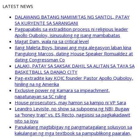
LATEST NEWS
DALAWANG BATANG NAMIMITAS NG SANTOL, PATAY
SA KURYENTE SA SARANGANI
Pagpapabilis sa extradition process ni religious leader
Apollo Quiboloy, isinusulong ng isang mambabatas
Magat Dam, wala na sa critical level
Ilang Maleta Boys, binawi ang mga alegasyon laban kina
Pangulong Marcos, dating House Speaker Romualdez at
dating Congressman Co
LALAKI, PATAY SA SAKSAK DAHIL SA ALITAN SA TAYA SA
BASKETBALL SA DANAO CITY
Pag-extradite kay KOJC founder Pastor Apollo Quiboloy,
hiniling na ng Amerika
Exclusive power ng Kamara sa impeachment,
napatunayan sa SC ruling
House prosecutors, may hamon sa kampo ni VP Sara
Leandro Leviste, no show sa subpoena ng NBI; Bugaw
sa “honey trap” vs. ES Recto, nagsisisi sa pagkakadawit
nito sa isyu
Panukalang magbibigay ng pangmatagalang solusyon sa
kakulangan ng mga textbook sa pampublikong paaralan,