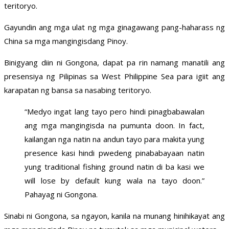
teritoryo.
Gayundin ang mga ulat ng mga ginagawang pang-haharass ng
China sa mga mangingisdang Pinoy.
Binigyang diin ni Gongona, dapat pa rin namang manatili ang
presensiya ng Pilipinas sa West Philippine Sea para igiit ang
karapatan ng bansa sa nasabing teritoryo.
“Medyo ingat lang tayo pero hindi pinagbabawalan
ang mga mangingisda na pumunta doon. In fact,
kailangan nga natin na andun tayo para makita yung
presence kasi hindi pwedeng pinababayaan natin
yung traditional fishing ground natin di ba kasi we
will lose by default kung wala na tayo doon.”
Pahayag ni Gongona.
Sinabi ni Gongona, sa ngayon, kanila na munang hinihikayat ang