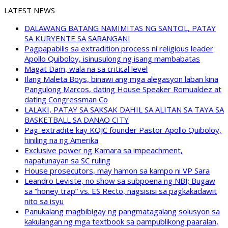
LATEST NEWS
DALAWANG BATANG NAMIMITAS NG SANTOL, PATAY
SA KURYENTE SA SARANGANI
Pagpapabilis sa extradition process ni religious leader
Apollo Quiboloy, isinusulong ng isang mambabatas
Magat Dam, wala na sa critical level
Ilang Maleta Boys, binawi ang mga alegasyon laban kina
Pangulong Marcos, dating House Speaker Romualdez at
dating Congressman Co
LALAKI, PATAY SA SAKSAK DAHIL SA ALITAN SA TAYA SA
BASKETBALL SA DANAO CITY
Pag-extradite kay KOJC founder Pastor Apollo Quiboloy,
hiniling na ng Amerika
Exclusive power ng Kamara sa impeachment,
napatunayan sa SC ruling
House prosecutors, may hamon sa kampo ni VP Sara
Leandro Leviste, no show sa subpoena ng NBI; Bugaw
sa “honey trap” vs. ES Recto, nagsisisi sa pagkakadawit
nito sa isyu
Panukalang magbibigay ng pangmatagalang solusyon sa
kakulangan ng mga textbook sa pampublikong paaralan,