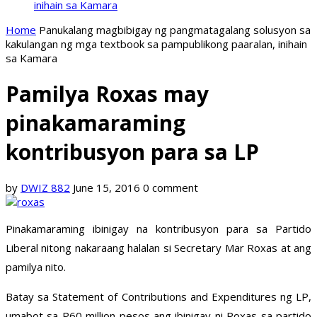
inihain sa Kamara
Home
Panukalang magbibigay ng pangmatagalang solusyon sa
kakulangan ng mga textbook sa pampublikong paaralan, inihain
sa Kamara
Pamilya Roxas may
pinakamaraming
kontribusyon para sa LP
by
DWIZ 882
June 15, 2016
0 comment
Pinakamaraming ibinigay na kontribusyon para sa Partido
Liberal nitong nakaraang halalan si Secretary Mar Roxas at ang
pamilya nito.
Batay sa Statement of Contributions and Expenditures ng LP,
umabot sa P60 million pesos ang ibinigay ni Roxas sa partido