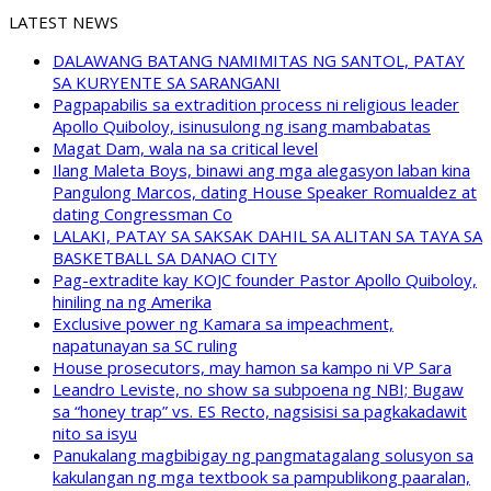
LATEST NEWS
DALAWANG BATANG NAMIMITAS NG SANTOL, PATAY
SA KURYENTE SA SARANGANI
Pagpapabilis sa extradition process ni religious leader
Apollo Quiboloy, isinusulong ng isang mambabatas
Magat Dam, wala na sa critical level
Ilang Maleta Boys, binawi ang mga alegasyon laban kina
Pangulong Marcos, dating House Speaker Romualdez at
dating Congressman Co
LALAKI, PATAY SA SAKSAK DAHIL SA ALITAN SA TAYA SA
BASKETBALL SA DANAO CITY
Pag-extradite kay KOJC founder Pastor Apollo Quiboloy,
hiniling na ng Amerika
Exclusive power ng Kamara sa impeachment,
napatunayan sa SC ruling
House prosecutors, may hamon sa kampo ni VP Sara
Leandro Leviste, no show sa subpoena ng NBI; Bugaw
sa “honey trap” vs. ES Recto, nagsisisi sa pagkakadawit
nito sa isyu
Panukalang magbibigay ng pangmatagalang solusyon sa
kakulangan ng mga textbook sa pampublikong paaralan,