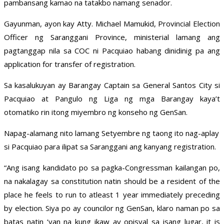
pambansang kamao na tatakbo namang senador.
Gayunman, ayon kay Atty. Michael Mamukid, Provincial Election
Officer ng Saranggani Province, ministerial lamang ang
pagtanggap nila sa COC ni Pacquiao habang dinidinig pa ang
application for transfer of registration.
Sa kasalukuyan ay Barangay Captain sa General Santos City si
Pacquiao at Pangulo ng Liga ng mga Barangay kaya’t
otomatiko rin itong miyembro ng konseho ng GenSan.
Napag-alamang nito lamang Setyembre ng taong ito nag-aplay
si Pacquiao para ilipat sa Saranggani ang kanyang registration.
“Ang isang kandidato po sa pagka-Congressman kailangan po,
na nakalagay sa constitution natin should be a resident of the
place he feels to run to atleast 1 year immediately preceding
by election. Siya po ay councilor ng GenSan, klaro naman po sa
batas natin ‘yan na kung ikaw ay opisyal sa isang lugar, it is