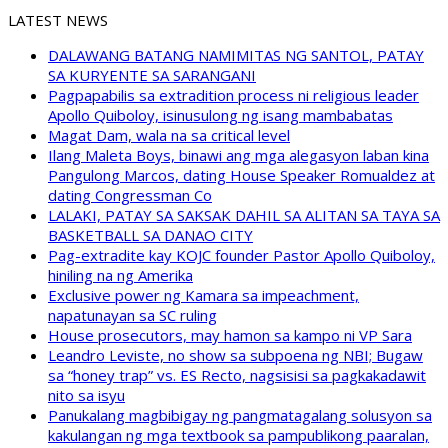
LATEST NEWS
DALAWANG BATANG NAMIMITAS NG SANTOL, PATAY
SA KURYENTE SA SARANGANI
Pagpapabilis sa extradition process ni religious leader
Apollo Quiboloy, isinusulong ng isang mambabatas
Magat Dam, wala na sa critical level
Ilang Maleta Boys, binawi ang mga alegasyon laban kina
Pangulong Marcos, dating House Speaker Romualdez at
dating Congressman Co
LALAKI, PATAY SA SAKSAK DAHIL SA ALITAN SA TAYA SA
BASKETBALL SA DANAO CITY
Pag-extradite kay KOJC founder Pastor Apollo Quiboloy,
hiniling na ng Amerika
Exclusive power ng Kamara sa impeachment,
napatunayan sa SC ruling
House prosecutors, may hamon sa kampo ni VP Sara
Leandro Leviste, no show sa subpoena ng NBI; Bugaw
sa “honey trap” vs. ES Recto, nagsisisi sa pagkakadawit
nito sa isyu
Panukalang magbibigay ng pangmatagalang solusyon sa
kakulangan ng mga textbook sa pampublikong paaralan,