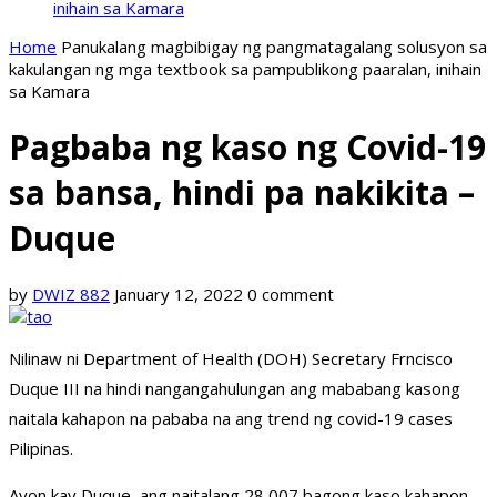
inihain sa Kamara
Home
Panukalang magbibigay ng pangmatagalang solusyon sa
kakulangan ng mga textbook sa pampublikong paaralan, inihain
sa Kamara
Pagbaba ng kaso ng Covid-19
sa bansa, hindi pa nakikita –
Duque
by
DWIZ 882
January 12, 2022
0 comment
Nilinaw ni Department of Health (DOH) Secretary Frncisco
Duque III na hindi nangangahulungan ang mababang kasong
naitala kahapon na pababa na ang trend ng covid-19 cases
Pilipinas.
Ayon kay Duque, ang naitalang 28,007 bagong kaso kahapon