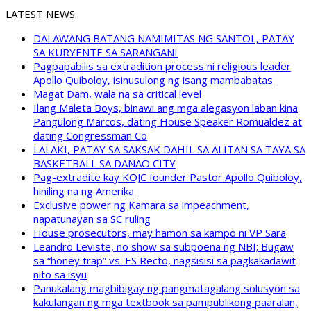
LATEST NEWS
DALAWANG BATANG NAMIMITAS NG SANTOL, PATAY
SA KURYENTE SA SARANGANI
Pagpapabilis sa extradition process ni religious leader
Apollo Quiboloy, isinusulong ng isang mambabatas
Magat Dam, wala na sa critical level
Ilang Maleta Boys, binawi ang mga alegasyon laban kina
Pangulong Marcos, dating House Speaker Romualdez at
dating Congressman Co
LALAKI, PATAY SA SAKSAK DAHIL SA ALITAN SA TAYA SA
BASKETBALL SA DANAO CITY
Pag-extradite kay KOJC founder Pastor Apollo Quiboloy,
hiniling na ng Amerika
Exclusive power ng Kamara sa impeachment,
napatunayan sa SC ruling
House prosecutors, may hamon sa kampo ni VP Sara
Leandro Leviste, no show sa subpoena ng NBI; Bugaw
sa “honey trap” vs. ES Recto, nagsisisi sa pagkakadawit
nito sa isyu
Panukalang magbibigay ng pangmatagalang solusyon sa
kakulangan ng mga textbook sa pampublikong paaralan,