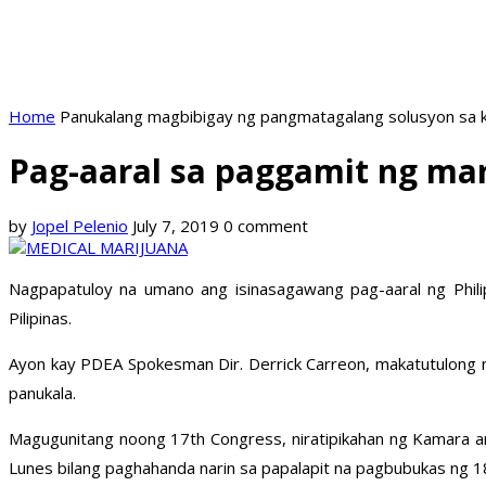
Home
Panukalang magbibigay ng pangmatagalang solusyon sa k
Pag-aaral sa paggamit ng mar
by
Jopel Pelenio
July 7, 2019
0 comment
Nagpapatuloy na umano ang isinasagawang pag-aaral ng Phili
Pilipinas.
Ayon kay PDEA Spokesman Dir. Derrick Carreon, makatutulong 
panukala.
Magugunitang noong 17th Congress, niratipikahan ng Kamara ang
Lunes bilang paghahanda narin sa papalapit na pagbubukas ng 1