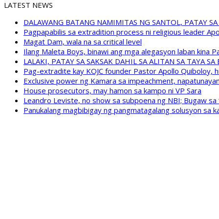
LATEST NEWS
DALAWANG BATANG NAMIMITAS NG SANTOL, PATAY SA
Pagpapabilis sa extradition process ni religious leader A
Magat Dam, wala na sa critical level
Ilang Maleta Boys, binawi ang mga alegasyon laban kina
LALAKI, PATAY SA SAKSAK DAHIL SA ALITAN SA TAYA S
Pag-extradite kay KOJC founder Pastor Apollo Quiboloy, hi
Exclusive power ng Kamara sa impeachment, napatunayan 
House prosecutors, may hamon sa kampo ni VP Sara
Leandro Leviste, no show sa subpoena ng NBI; Bugaw sa “h
Panukalang magbibigay ng pangmatagalang solusyon sa ka