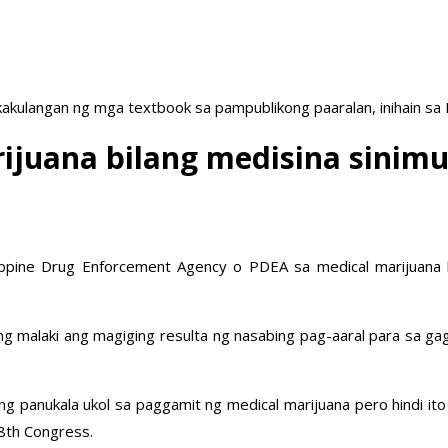
akulangan ng mga textbook sa pampublikong paaralan, inihain sa
ijuana bilang medisina sinimu
ppine Drug Enforcement Agency o PDEA sa medical marijuana b
ng malaki ang magiging resulta ng nasabing pag-aaral para sa g
 panukala ukol sa paggamit ng medical marijuana pero hindi ito n
8th Congress.