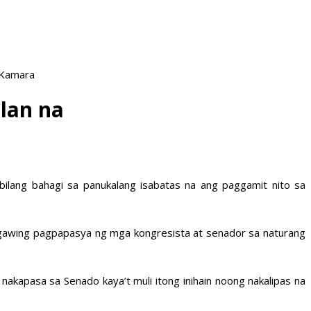
 Kamara
lan na
ilang bahagi sa panukalang isabatas na ang paggamit nito sa
agawing pagpapasya ng mga kongresista at senador sa naturang
akapasa sa Senado kaya’t muli itong inihain noong nakalipas na