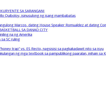
 KURYENTE SA SARANGANI
pollo Quiboloy, isinusulong ng isang mambabatas
 Pangulong Marcos, dating House Speaker Romualdez at dating C
A BASKETBALL SA DANAO CITY
niling na ng Amerika
sa SC ruling
oney trap” vs. ES Recto, nagsisisi sa pagkakadawit nito sa isyu
kulangan ng mga textbook sa pampublikong paaralan, inihain sa 