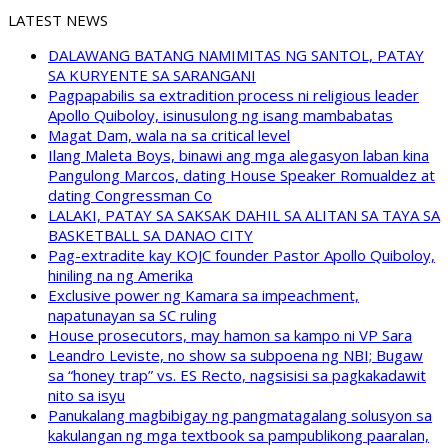
LATEST NEWS
DALAWANG BATANG NAMIMITAS NG SANTOL, PATAY
SA KURYENTE SA SARANGANI
Pagpapabilis sa extradition process ni religious leader
Apollo Quiboloy, isinusulong ng isang mambabatas
Magat Dam, wala na sa critical level
Ilang Maleta Boys, binawi ang mga alegasyon laban kina
Pangulong Marcos, dating House Speaker Romualdez at
dating Congressman Co
LALAKI, PATAY SA SAKSAK DAHIL SA ALITAN SA TAYA SA
BASKETBALL SA DANAO CITY
Pag-extradite kay KOJC founder Pastor Apollo Quiboloy,
hiniling na ng Amerika
Exclusive power ng Kamara sa impeachment,
napatunayan sa SC ruling
House prosecutors, may hamon sa kampo ni VP Sara
Leandro Leviste, no show sa subpoena ng NBI; Bugaw
sa “honey trap” vs. ES Recto, nagsisisi sa pagkakadawit
nito sa isyu
Panukalang magbibigay ng pangmatagalang solusyon sa
kakulangan ng mga textbook sa pampublikong paaralan,