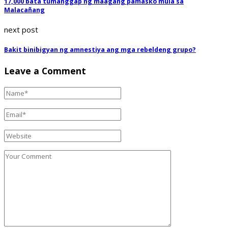
17,000 bata tumanggap ng maagang pamasko mula sa
Malacañang
next post
Bakit binibigyan ng amnestiya ang mga rebeldeng grupo?
Leave a Comment