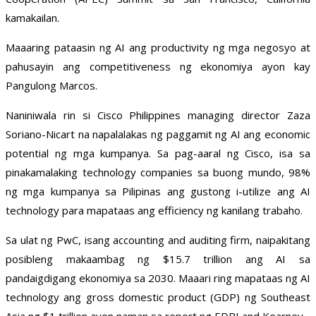
kamakailan.
Maaaring pataasin ng AI ang productivity ng mga negosyo at
pahusayin ang competitiveness ng ekonomiya ayon kay
Pangulong Marcos.
Naniniwala rin si Cisco Philippines managing director Zaza
Soriano-Nicart na napalalakas ng paggamit ng AI ang economic
potential ng mga kumpanya. Sa pag-aaral ng Cisco, isa sa
pinakamalaking technology companies sa buong mundo, 98%
ng mga kumpanya sa Pilipinas ang gustong i-utilize ang AI
technology para mapataas ang efficiency ng kanilang trabaho.
Sa ulat ng PwC, isang accounting and auditing firm, naipakitang
posibleng makaambag ng $15.7 trillion ang AI sa
pandaigdigang ekonomiya sa 2030. Maaari ring mapataas ng AI
technology ang gross domestic product (GDP) ng Southeast