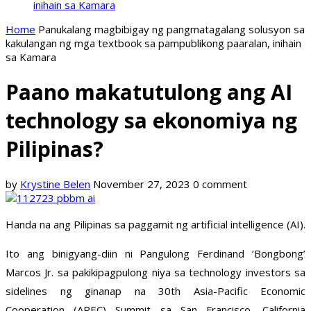
inihain sa Kamara
Home
Panukalang magbibigay ng pangmatagalang solusyon sa
kakulangan ng mga textbook sa pampublikong paaralan, inihain
sa Kamara
Paano makatutulong ang AI
technology sa ekonomiya ng
Pilipinas?
by
Krystine Belen
November 27, 2023
0 comment
Handa na ang Pilipinas sa paggamit ng artificial intelligence (AI).
Ito ang binigyang-diin ni Pangulong Ferdinand ‘Bongbong’
Marcos Jr. sa pakikipagpulong niya sa technology investors sa
sidelines ng ginanap na 30th Asia-Pacific Economic
Cooperation (APEC) Summit sa San Francisco, California