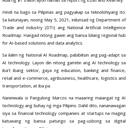
Asia ng $1 trillion ayon naman sa report ng EDBI and Kearney.
Hindi na bago sa Pilipinas ang pagyakap sa teknolohiyang ito.
Sa katunayan, noong May 5, 2021, inilunsad ng Department of
Trade and Industry (DTI) ang National Artificial Intelligence
Roadmap. Hangad nitong gawin ang bansa bilang regional hub
for AI-based solutions and data analytics.
Sa ilalim ng National AI Roadmap, pabibilisin ang pag-adapt sa
AI technology. Layon din nitong gamitin ang AI technology sa
iba’t ibang sektor, gaya ng education, banking and finance,
retail and e-commerce, agribusiness, healthcare, logistics and
transportation, at iba pa.
Naniniwala si Pangulong Marcos na maaaring maiangat ng AI
technology ang buhay ng mga Pilipino. Dahil dito, nananawagan
siya sa financial technology companies at startups na maging
katuwang ng bansa patungo sa pag-usbong sa digital