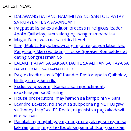
LATEST NEWS
DALAWANG BATANG NAMIMITAS NG SANTOL, PATAY
SA KURYENTE SA SARANGANI
Pagpapabilis sa extradition process ni religious leader
Apollo Quiboloy, isinusulong ng isang mambabatas
Magat Dam, wala na sa critical level
Ilang Maleta Boys, binawi ang mga alegasyon laban kina
Pangulong Marcos, dating House Speaker Romualdez at
dating Congressman Co
LALAKI, PATAY SA SAKSAK DAHIL SA ALITAN SA TAYA SA
BASKETBALL SA DANAO CITY
Pag-extradite kay KOJC founder Pastor Apollo Quiboloy,
hiniling na ng Amerika
Exclusive power ng Kamara sa impeachment,
napatunayan sa SC ruling
House prosecutors, may hamon sa kampo ni VP Sara
Leandro Leviste, no show sa subpoena ng NBI; Bugaw
sa “honey trap” vs. ES Recto, nagsisisi sa pagkakadawit
nito sa isyu
Panukalang magbibigay ng pangmatagalang solusyon sa
kakulangan ng mga textbook sa pampublikong paaralan,