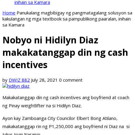
inihain sa Kamara
Home
Panukalang magbibigay ng pangmatagalang solusyon sa
kakulangan ng mga textbook sa pampublikong paaralan, inihain
sa Kamara
Nobyo ni Hidilyn Diaz
makakatanggap din ng cash
incentives
by
DWIZ 882
July 28, 2021
0 comment
Makakatanggap din ng cash incentives ang boyfriend at coach
ng Pinay weightlifter na si Hidilyn Diaz.
Ayon kay Zamboanga City Councilor Elbert Bong Atilano,
makakatanggap rin ng P1,250,000 ang boyfriend ni Diaz na si
Julius Irvin Naranjo.