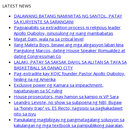
LATEST NEWS
DALAWANG BATANG NAMIMITAS NG SANTOL, PATAY
SA KURYENTE SA SARANGANI
Pagpapabilis sa extradition process ni religious leader
Apollo Quiboloy, isinusulong ng isang mambabatas
Magat Dam, wala na sa critical level
Ilang Maleta Boys, binawi ang mga alegasyon laban kina
Pangulong Marcos, dating House Speaker Romualdez at
dating Congressman Co
LALAKI, PATAY SA SAKSAK DAHIL SA ALITAN SA TAYA SA
BASKETBALL SA DANAO CITY
Pag-extradite kay KOJC founder Pastor Apollo Quiboloy,
hiniling na ng Amerika
Exclusive power ng Kamara sa impeachment,
napatunayan sa SC ruling
House prosecutors, may hamon sa kampo ni VP Sara
Leandro Leviste, no show sa subpoena ng NBI; Bugaw
sa “honey trap” vs. ES Recto, nagsisisi sa pagkakadawit
nito sa isyu
Panukalang magbibigay ng pangmatagalang solusyon sa
kakulangan ng mga textbook sa pampublikong paaralan,