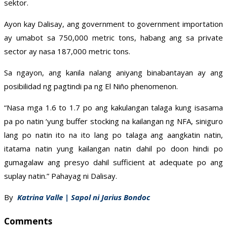
sektor.
Ayon kay Dalisay, ang government to government importation
ay umabot sa 750,000 metric tons, habang ang sa private
sector ay nasa 187,000 metric tons.
Sa ngayon, ang kanila nalang aniyang binabantayan ay ang
posibilidad ng pagtindi pa ng El Niño phenomenon.
“Nasa mga 1.6 to 1.7 po ang kakulangan talaga kung isasama
pa po natin ‘yung buffer stocking na kailangan ng NFA, siniguro
lang po natin ito na ito lang po talaga ang aangkatin natin,
itatama natin yung kailangan natin dahil po doon hindi po
gumagalaw ang presyo dahil sufficient at adequate po ang
suplay natin.” Pahayag ni Dalisay.
By
Katrina Valle | Sapol ni Jarius Bondoc
Comments