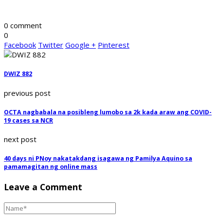
0 comment
0
Facebook
Twitter
Google +
Pinterest
DWIZ 882
previous post
OCTA nagbabala na posibleng lumobo sa 2k kada araw ang COVID-
19 cases sa NCR
next post
40 days ni PNoy nakatakdang isagawa ng Pamilya Aquino sa
pamamagitan ng online mass
Leave a Comment