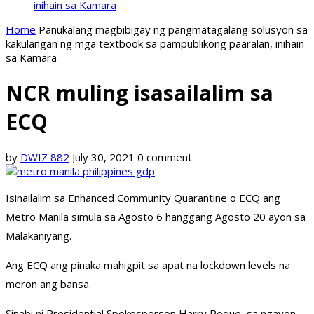
inihain sa Kamara
Home
Panukalang magbibigay ng pangmatagalang solusyon sa
kakulangan ng mga textbook sa pampublikong paaralan, inihain
sa Kamara
NCR muling isasailalim sa
ECQ
by
DWIZ 882
July 30, 2021
0 comment
Isinailalim sa Enhanced Community Quarantine o ECQ ang
Metro Manila simula sa Agosto 6 hanggang Agosto 20 ayon sa
Malakaniyang.
Ang ECQ ang pinaka mahigpit sa apat na lockdown levels na
meron ang bansa.
Sinabi ni Presidential Spokesperson Harry Roque, sa ngayon