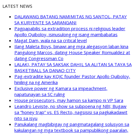
LATEST NEWS
DALAWANG BATANG NAMIMITAS NG SANTOL, PATAY
SA KURYENTE SA SARANGANI
Pagpapabilis sa extradition process ni religious leader
Apollo Quiboloy, isinusulong ng isang mambabatas
Magat Dam, wala na sa critical level
Ilang Maleta Boys, binawi ang mga alegasyon laban kina
Pangulong Marcos, dating House Speaker Romualdez at
dating Congressman Co
LALAKI, PATAY SA SAKSAK DAHIL SA ALITAN SA TAYA SA
BASKETBALL SA DANAO CITY
Pag-extradite kay KOJC founder Pastor Apollo Quiboloy,
hiniling na ng Amerika
Exclusive power ng Kamara sa impeachment,
napatunayan sa SC ruling
House prosecutors, may hamon sa kampo ni VP Sara
Leandro Leviste, no show sa subpoena ng NBI; Bugaw
sa “honey trap” vs. ES Recto, nagsisisi sa pagkakadawit
nito sa isyu
Panukalang magbibigay ng pangmatagalang solusyon sa
kakulangan ng mga textbook sa pampublikong paaralan,