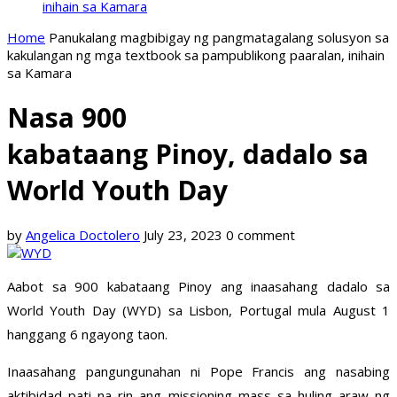
inihain sa Kamara
Home
Panukalang magbibigay ng pangmatagalang solusyon sa
kakulangan ng mga textbook sa pampublikong paaralan, inihain
sa Kamara
Nasa 900
kabataang Pinoy, dadalo sa
World Youth Day
by
Angelica Doctolero
July 23, 2023
0 comment
Aabot sa 900 kabataang Pinoy ang inaasahang dadalo sa
World Youth Day (WYD) sa Lisbon, Portugal mula August 1
hanggang 6 ngayong taon.
Inaasahang pangungunahan ni Pope Francis ang nasabing
aktibidad pati na rin ang missioning mass sa huling araw ng