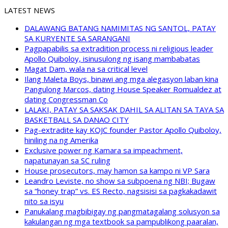
LATEST NEWS
DALAWANG BATANG NAMIMITAS NG SANTOL, PATAY
SA KURYENTE SA SARANGANI
Pagpapabilis sa extradition process ni religious leader
Apollo Quiboloy, isinusulong ng isang mambabatas
Magat Dam, wala na sa critical level
Ilang Maleta Boys, binawi ang mga alegasyon laban kina
Pangulong Marcos, dating House Speaker Romualdez at
dating Congressman Co
LALAKI, PATAY SA SAKSAK DAHIL SA ALITAN SA TAYA SA
BASKETBALL SA DANAO CITY
Pag-extradite kay KOJC founder Pastor Apollo Quiboloy,
hiniling na ng Amerika
Exclusive power ng Kamara sa impeachment,
napatunayan sa SC ruling
House prosecutors, may hamon sa kampo ni VP Sara
Leandro Leviste, no show sa subpoena ng NBI; Bugaw
sa “honey trap” vs. ES Recto, nagsisisi sa pagkakadawit
nito sa isyu
Panukalang magbibigay ng pangmatagalang solusyon sa
kakulangan ng mga textbook sa pampublikong paaralan,