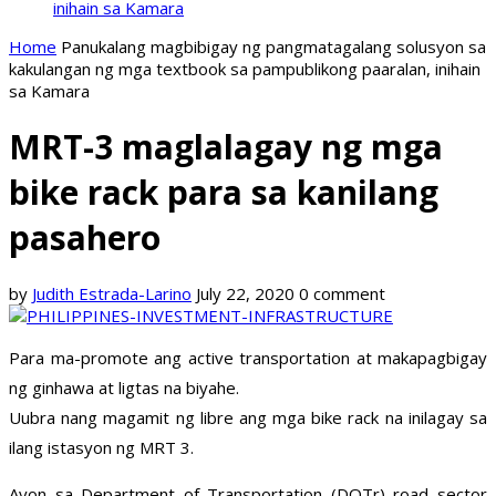
inihain sa Kamara
Home
Panukalang magbibigay ng pangmatagalang solusyon sa
kakulangan ng mga textbook sa pampublikong paaralan, inihain
sa Kamara
MRT-3 maglalagay ng mga
bike rack para sa kanilang
pasahero
by
Judith Estrada-Larino
July 22, 2020
0 comment
Para ma-promote ang active transportation at makapagbigay
ng ginhawa at ligtas na biyahe.
Uubra nang magamit ng libre ang mga bike rack na inilagay sa
ilang istasyon ng MRT 3.
Ayon sa Department of Transportation (DOTr) road sector