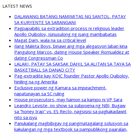
LATEST NEWS
DALAWANG BATANG NAMIMITAS NG SANTOL, PATAY
SA KURYENTE SA SARANGANI
Pagpapabilis sa extradition process ni religious leader
Apollo Quiboloy, isinusulong ng isang mambabatas
Magat Dam, wala na sa critical level
Ilang Maleta Boys, binawi ang mga alegasyon laban kina
Pangulong Marcos, dating House Speaker Romualdez at
dating Congressman Co
LALAKI, PATAY SA SAKSAK DAHIL SA ALITAN SA TAYA SA
BASKETBALL SA DANAO CITY
Pag-extradite kay KOJC founder Pastor Apollo Quiboloy,
hiniling na ng Amerika
Exclusive power ng Kamara sa impeachment,
napatunayan sa SC ruling
House prosecutors, may hamon sa kampo ni VP Sara
Leandro Leviste, no show sa subpoena ng NBI; Bugaw
sa “honey trap” vs. ES Recto, nagsisisi sa pagkakadawit
nito sa isyu
Panukalang magbibigay ng pangmatagalang solusyon sa
kakulangan ng mga textbook sa pampublikong paaralan,