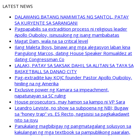
LATEST NEWS
DALAWANG BATANG NAMIMITAS NG SANTOL, PATAY
SA KURYENTE SA SARANGANI
Pagpapabilis sa extradition process ni religious leader
Apollo Quiboloy, isinusulong ng isang mambabatas
Magat Dam, wala na sa critical level
Ilang Maleta Boys, binawi ang mga alegasyon laban kina
Pangulong Marcos, dating House Speaker Romualdez at
dating Congressman Co
LALAKI, PATAY SA SAKSAK DAHIL SA ALITAN SA TAYA SA
BASKETBALL SA DANAO CITY
Pag-extradite kay KOJC founder Pastor Apollo Quiboloy,
hiniling na ng Amerika
Exclusive power ng Kamara sa impeachment,
napatunayan sa SC ruling
House prosecutors, may hamon sa kampo ni VP Sara
Leandro Leviste, no show sa subpoena ng NBI; Bugaw
sa “honey trap” vs. ES Recto, nagsisisi sa pagkakadawit
nito sa isyu
Panukalang magbibigay ng pangmatagalang solusyon sa
kakulangan ng mga textbook sa pampublikong paaralan,