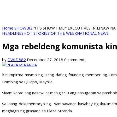
Home
SHOWBIZ
“IT’S SHOWTIME!” EXECUTIVES, NILINAW 
HEADLINES
HOT STORIES OF THE WEEK
NATIONAL NEWS
Mga rebeldeng komunista kin
by
DWIZ 882
December 27, 2018
0 comment
Kinumpirma mismo ng isang dating founding member ng Commun
Bombing sa Quiapo, Maynila.
Siyam katao ang nasawi at mahigit 90 ang nasugatan sa pambob
Sa isang dokumentaryo ng sambayanan kasabay ng ika-limamp
maghagis ng granada sa Plaza Miranda.