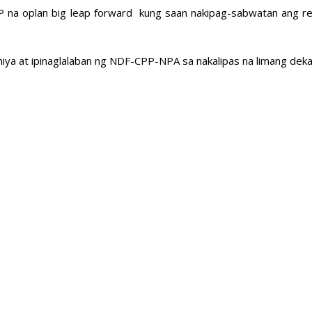
 na oplan big leap forward kung saan nakipag-sabwatan ang re
hiya at ipinaglalaban ng NDF-CPP-NPA sa nakalipas na limang deka