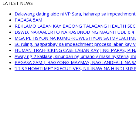
LATEST NEWS
Dalawang dating aide ni VP Sara, haharap sa impeachment 
PAGASA 5AM
REKLAMO LABAN KAY BAGONG TALAGANG HEALTH SEC
DSWD, NAKAALERTO NA KASUNOD NG MAGNITUDE 6.4 
MGA PETISYON NA KUMU-KUWESTIYON SA IMPEACHMEN
SC ruling, nagpatibay sa impeachment process laban kay V
HUMAN TRAFFICKING CASE LABAN KAY JING PARAS, PI
Away ng 2 kaklase, sinundan ng umano’y mass hysteria; m
PAGASA 2AM | BAGYONG MAYMAY, NAGLANDFALL NA SA
“IT’S SHOWTIME!” EXECUTIVES, NILINAW NA HINDI S