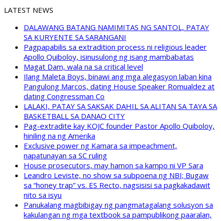
LATEST NEWS
DALAWANG BATANG NAMIMITAS NG SANTOL, PATAY
SA KURYENTE SA SARANGANI
Pagpapabilis sa extradition process ni religious leader
Apollo Quiboloy, isinusulong ng isang mambabatas
Magat Dam, wala na sa critical level
Ilang Maleta Boys, binawi ang mga alegasyon laban kina
Pangulong Marcos, dating House Speaker Romualdez at
dating Congressman Co
LALAKI, PATAY SA SAKSAK DAHIL SA ALITAN SA TAYA SA
BASKETBALL SA DANAO CITY
Pag-extradite kay KOJC founder Pastor Apollo Quiboloy,
hiniling na ng Amerika
Exclusive power ng Kamara sa impeachment,
napatunayan sa SC ruling
House prosecutors, may hamon sa kampo ni VP Sara
Leandro Leviste, no show sa subpoena ng NBI; Bugaw
sa “honey trap” vs. ES Recto, nagsisisi sa pagkakadawit
nito sa isyu
Panukalang magbibigay ng pangmatagalang solusyon sa
kakulangan ng mga textbook sa pampublikong paaralan,