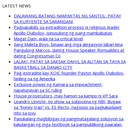
LATEST NEWS
DALAWANG BATANG NAMIMITAS NG SANTOL, PATAY
SA KURYENTE SA SARANGANI
Pagpapabilis sa extradition process ni religious leader
Apollo Quiboloy, isinusulong ng isang mambabatas
Magat Dam, wala na sa critical level
Ilang Maleta Boys, binawi ang mga alegasyon laban kina
Pangulong Marcos, dating House Speaker Romualdez at
dating Congressman Co
LALAKI, PATAY SA SAKSAK DAHIL SA ALITAN SA TAYA SA
BASKETBALL SA DANAO CITY
Pag-extradite kay KOJC founder Pastor Apollo Quiboloy,
hiniling na ng Amerika
Exclusive power ng Kamara sa impeachment,
napatunayan sa SC ruling
House prosecutors, may hamon sa kampo ni VP Sara
Leandro Leviste, no show sa subpoena ng NBI; Bugaw
sa “honey trap” vs. ES Recto, nagsisisi sa pagkakadawit
nito sa isyu
Panukalang magbibigay ng pangmatagalang solusyon sa
kakulangan ng mga textbook sa pampublikong paaralan,