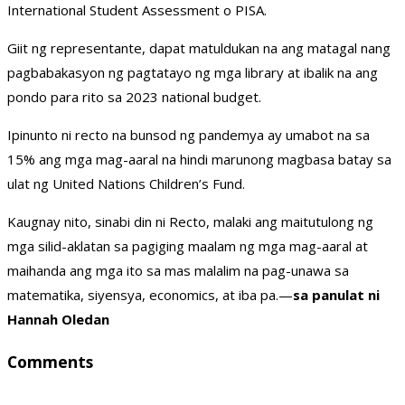
International Student Assessment o PISA.
Giit ng representante, dapat matuldukan na ang matagal nang
pagbabakasyon ng pagtatayo ng mga library at ibalik na ang
pondo para rito sa 2023 national budget.
Ipinunto ni recto na bunsod ng pandemya ay umabot na sa
15% ang mga mag-aaral na hindi marunong magbasa batay sa
ulat ng United Nations Children’s Fund.
Kaugnay nito, sinabi din ni Recto, malaki ang maitutulong ng
mga silid-aklatan sa pagiging maalam ng mga mag-aaral at
maihanda ang mga ito sa mas malalim na pag-unawa sa
matematika, siyensya, economics, at iba pa.—
sa panulat ni
Hannah Oledan
Comments