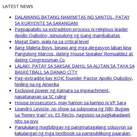
LATEST NEWS
DALAWANG BATANG NAMIMITAS NG SANTOL, PATAY
SA KURYENTE SA SARANGANI
Pagpapabilis sa extradition process ni religious leader
Apollo Quiboloy, isinusulong ng isang mambabatas
Magat Dam, wala na sa critical level
Ilang Maleta Boys, binawi ang mga alegasyon laban kina
Pangulong Marcos, dating House Speaker Romualdez at
dating Congressman Co
LALAKI, PATAY SA SAKSAK DAHIL SA ALITAN SA TAYA SA
BASKETBALL SA DANAO CITY
Pag-extradite kay KOJC founder Pastor Apollo Quiboloy,
hiniling na ng Amerika
Exclusive power ng Kamara sa impeachment,
napatunayan sa SC ruling
House prosecutors, may hamon sa kampo ni VP Sara
Leandro Leviste, no show sa subpoena ng NBI; Bugaw
sa “honey trap” vs. ES Recto, nagsisisi sa pagkakadawit
nito sa isyu
Panukalang magbibigay ng pangmatagalang solusyon sa
kakulangan ng mga textbook sa pampublikong paaralan,